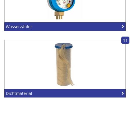
Wasserzähler
11
Dichtmaterial