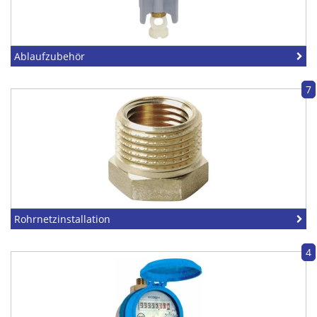
Ablaufzubehör
7
Rohrnetzinstallation
4