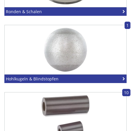
Ronden & Schalen
1
Hohlkugeln & Blindstopfen
10