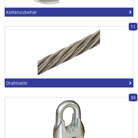
Kettenzubehör
11
Drahtseile
39