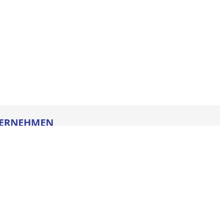
ERNEHMEN
re
ldung
heitstechnik
oads
iegesetz
iance
ssum
e AGB
schutz