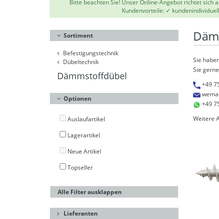
Bitte beachten Sie! Unser Online-Angebot richtet sich
Kundenvorteile: ✓ kundenindividuel
Däm
Sortiment
Befestigungstechnik
Sie haben
Dübeltechnik
Sie gerne
Dämmstoffdübel
+49 7
wema
Optionen
+49 7
Weitere 
Auslaufartikel
Lagerartikel
Neue Artikel
Topseller
Alle Filter ausklappen
Lieferanten