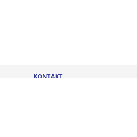
KONTAKT
Thommel I&H GmbH
Bleicherstraße 32
88212 Ravensburg
Öffnungszeiten
Mo. - Do.
07:00 - 17:00 Uhr
Fr.
07:00 - 16:00 Uhr
+49 751 800-0
info@thommel.de