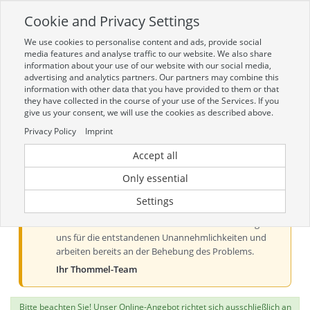
Cookie and Privacy Settings
Toggle
navigation
We use cookies to personalise content and ads, provide social
Zur mobilen Kompaktversion (Login erforderlich)
media features and analyse traffic to our website. We also share
information about your use of our website with our social media,
advertising and analytics partners. Our partners may combine this
information with other data that you have provided to them or that
they have collected in the course of your use of the Services. If you
give us your consent, we will use the cookies as described above.
Privacy Policy
Imprint
Accept all
Aktueller Hinweis zur Preis- und
Verfügbarkeitsanzeige
Only essential
Liebe Kundinnen und Kunden, derzeit kann es bei der
Settings
Preis- und Verfügbarkeitsanzeige aus technischen
Gründen zu Problemen kommen. Wir entschuldigen
uns für die entstandenen Unannehmlichkeiten und
arbeiten bereits an der Behebung des Problems.
Ihr Thommel-Team
Bitte beachten Sie! Unser Online-Angebot richtet sich ausschließlich an