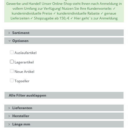
Gewerbe und Handel! Unser Online-Shop steht Ihnen nach Anmeldung in
vollem Umfang zur Verfügung! Nutzen Sie Ihre Kundenvorteile: ✓
kundenindividuelle Preise ✓ kundenindividuelle Rabatte ✓ genaue
Lieferzeiten ✓ Shopzugabe ab 150,-€ ✓
Hier geht`s zur Anmeldung
Sortiment
Optionen
Auslaufartikel
Lagerartikel
Neue Artikel
Topseller
Alle Filter ausklappen
Lieferanten
Hersteller
Länge mm