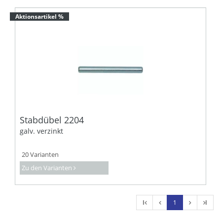
Aktionsartikel %
Stabdübel 2204
galv. verzinkt
20 Varianten
Zu den Varianten
l
1
l