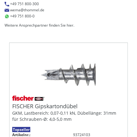
+49 751 800-300
wema@thommel.de
+49 751 800-0
Weitere Ansprechpartner finden Sie
hier
.
FISCHER Gipskartondübel
GKM, Lastbereich: 0,07-0,11 kN, Dübellänge: 31mm
für Schrauben-Ø: 4,0-5,0 mm
Topseller
Artikelnr.:
93724103