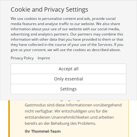
Cookie and Privacy Settings
Toggle
navigation
We use cookies to personalise content and ads, provide social
Zur mobilen Kompaktversion (Login erforderlich)
media features and analyse traffic to our website. We also share
information about your use of our website with our social media,
advertising and analytics partners. Our partners may combine this
information with other data that you have provided to them or that
they have collected in the course of your use of the Services. If you
give us your consent, we will use the cookies as described above.
Privacy Policy
Imprint
Accept all
Aktueller Hinweis zu Preisen und
Verfügbarkeiten
Only essential
Liebe Kundinnen und Kunden, derzeit können Preise
Settings
und Verfügbarkeiten aus technischen Gründen nur
nach der Anmeldung angezeigt werden. Im
Gastmodus sind diese Informationen vorübergehend
nicht verfügbar. Wir entschuldigen uns für die
entstandenen Unannehmlichkeiten und arbeiten
bereits an der Behebung des Problems.
Ihr Thommel-Team