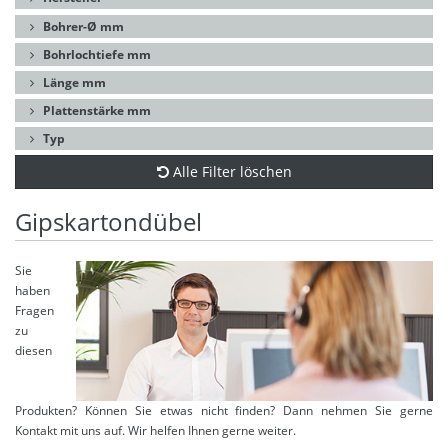
Bohrer-Ø mm
Bohrlochtiefe mm
Länge mm
Plattenstärke mm
Typ
Alle Filter löschen
Gipskartondübel
Sie
haben
Fragen
zu
diesen
Produkten? Können Sie etwas nicht finden? Dann nehmen Sie gerne
Kontakt mit uns auf. Wir helfen Ihnen gerne weiter.