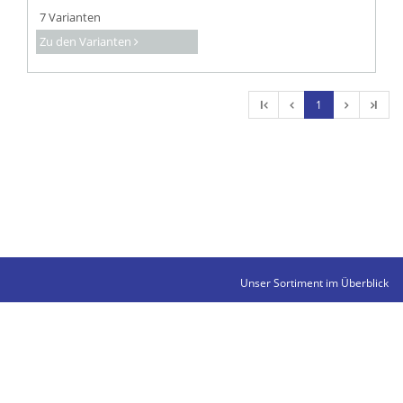
7 Varianten
Zu den Varianten
l
1
l
Unser Sortiment im Überblick
Kontakte
Impressum
Datenschutz