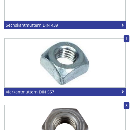
Sechskantmuttern DIN 439
1
Vierkantmuttern DIN 557
3