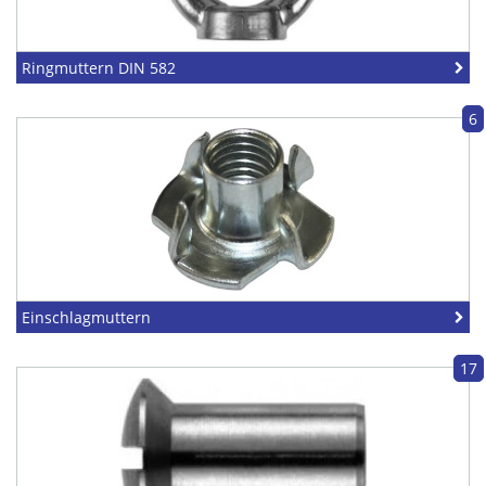
Ringmuttern DIN 582
6
Einschlagmuttern
17