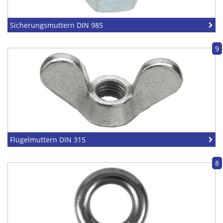
Sicherungsmuttern DIN 985
9
Flügelmuttern DIN 315
8