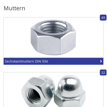
Muttern
49
Sechskantmuttern DIN 934
32