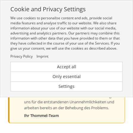
Cookie and Privacy Settings
Toggle
navigation
We use cookies to personalise content and ads, provide social
Zur mobilen Kompaktversion (Login erforderlich)
media features and analyse traffic to our website. We also share
information about your use of our website with our social media,
advertising and analytics partners. Our partners may combine this
information with other data that you have provided to them or that
they have collected in the course of your use of the Services. If you
give us your consent, we will use the cookies as described above.
Privacy Policy
Imprint
Accept all
Aktueller Hinweis zur Preis- und
Verfügbarkeitsanzeige
Only essential
Liebe Kundinnen und Kunden, derzeit kann es bei der
Settings
Preis- und Verfügbarkeitsanzeige aus technischen
Gründen zu Problemen kommen. Wir entschuldigen
uns für die entstandenen Unannehmlichkeiten und
arbeiten bereits an der Behebung des Problems.
Ihr Thommel-Team