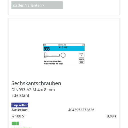
Zu den Varianten
Sechskantschrauben
DIN933 A2 M 4 x 8 mm
Edelstahl
Topseller
Artikelnr.:
4043952272626
je
100
ST
3,03 €