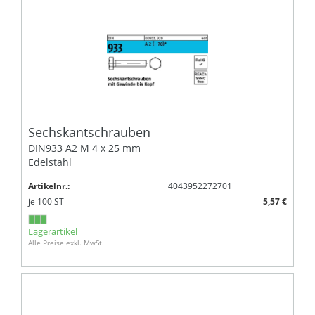
Sechskantschrauben
DIN933 A2 M 4 x 25 mm
Edelstahl
Artikelnr.:
4043952272701
je
100
ST
5,57 €
Lagerartikel
Alle Preise exkl. MwSt.