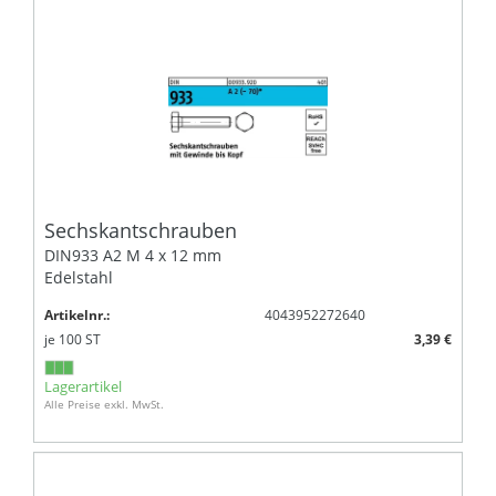
Sechskantschrauben
DIN933 A2 M 4 x 12 mm
Edelstahl
Artikelnr.:
4043952272640
je
100
ST
3,39 €
Lagerartikel
Alle Preise exkl. MwSt.