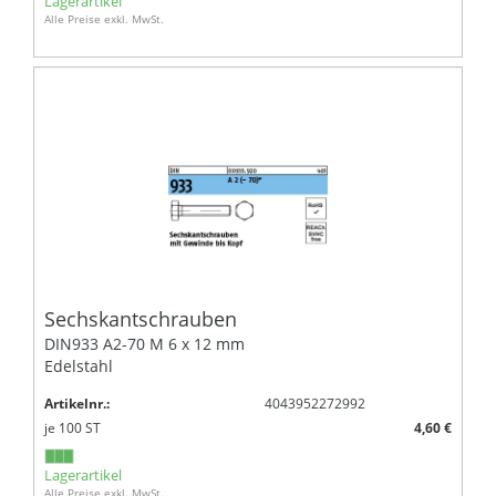
Lagerartikel
Alle Preise exkl. MwSt.
Sechskantschrauben
DIN933 A2-70 M 6 x 12 mm
Edelstahl
Artikelnr.:
4043952272992
je
100
ST
4,60 €
Lagerartikel
Alle Preise exkl. MwSt.