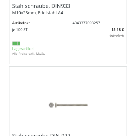
Stahlschraube, DIN933
M10x25mm, Edelstahl A4
Artikelnr.:
4043377093257
je
100
ST
15,18 €
52,66 €
Lagerartikel
Alle Preise exkl. MwSt.
Stahlschraube DIN 933