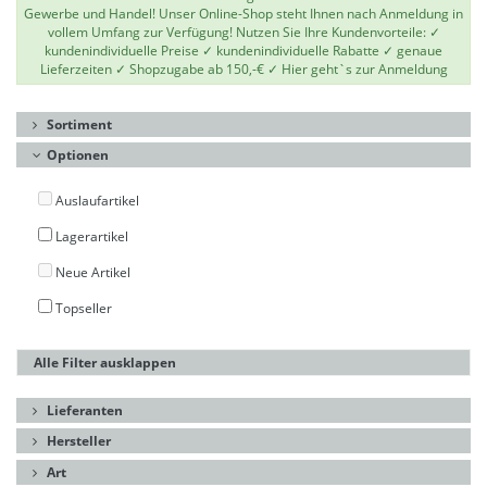
Gewerbe und Handel! Unser Online-Shop steht Ihnen nach Anmeldung in
vollem Umfang zur Verfügung! Nutzen Sie Ihre Kundenvorteile: ✓
kundenindividuelle Preise ✓ kundenindividuelle Rabatte ✓ genaue
Lieferzeiten ✓ Shopzugabe ab 150,-€ ✓
Hier geht`s zur Anmeldung
Sortiment
Optionen
Auslaufartikel
Lagerartikel
Neue Artikel
Topseller
Alle Filter ausklappen
Lieferanten
Hersteller
Art