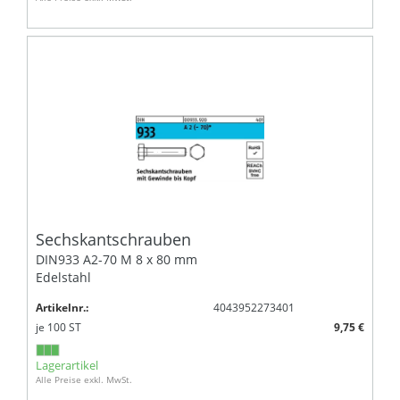
Sechskantschrauben
DIN933 A2-70 M 8 x 80 mm
Edelstahl
Artikelnr.:
4043952273401
je
100
ST
9,75 €
Lagerartikel
Alle Preise exkl. MwSt.