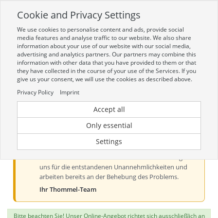
Cookie and Privacy Settings
Toggle
navigation
We use cookies to personalise content and ads, provide social
Zur mobilen Kompaktversion (Login erforderlich)
media features and analyse traffic to our website. We also share
information about your use of our website with our social media,
advertising and analytics partners. Our partners may combine this
information with other data that you have provided to them or that
they have collected in the course of your use of the Services. If you
give us your consent, we will use the cookies as described above.
Privacy Policy
Imprint
Accept all
Aktueller Hinweis zur Preis- und
Verfügbarkeitsanzeige
Only essential
Liebe Kundinnen und Kunden, derzeit kann es bei der
Settings
Preis- und Verfügbarkeitsanzeige aus technischen
Gründen zu Problemen kommen. Wir entschuldigen
uns für die entstandenen Unannehmlichkeiten und
arbeiten bereits an der Behebung des Problems.
Ihr Thommel-Team
Bitte beachten Sie! Unser Online-Angebot richtet sich ausschließlich an