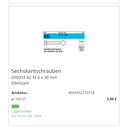
Sechskantschrauben
DIN933 A2 M 4 x 30 mm
Edelstahl
Artikelnr.:
4043952272718
je
100
ST
5,90 €
Lagerartikel
Alle Preise exkl. MwSt.