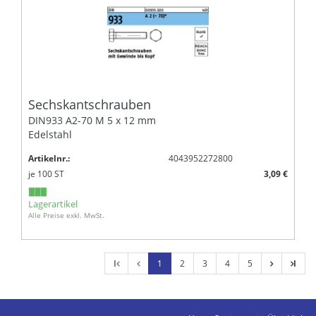
Sechskantschrauben
DIN933 A2-70 M 5 x 12 mm
Edelstahl
Artikelnr.:
4043952272800
je
100
ST
3,09 €
Lagerartikel
Alle Preise exkl. MwSt.
l
1
2
3
4
5
l