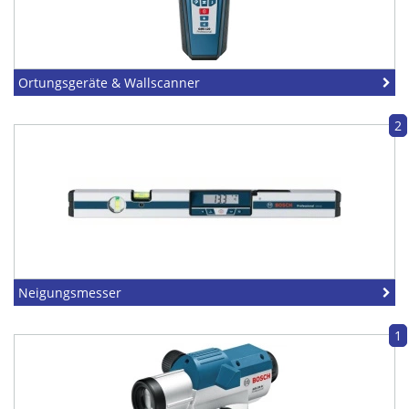
Ortungsgeräte & Wallscanner
2
Neigungsmesser
1