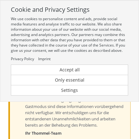
Cookie and Privacy Settings
Toggle
navigation
We use cookies to personalise content and ads, provide social
Zur mobilen Kompaktversion (Login erforderlich)
media features and analyse traffic to our website. We also share
information about your use of our website with our social media,
advertising and analytics partners. Our partners may combine this
information with other data that you have provided to them or that
they have collected in the course of your use of the Services. If you
give us your consent, we will use the cookies as described above.
Privacy Policy
Imprint
Accept all
Aktueller Hinweis zu Preisen und
Verfügbarkeiten
Only essential
Liebe Kundinnen und Kunden, derzeit können Preise
Settings
und Verfügbarkeiten aus technischen Gründen nur
nach der Anmeldung angezeigt werden. Im
Gastmodus sind diese Informationen vorübergehend
nicht verfügbar. Wir entschuldigen uns für die
entstandenen Unannehmlichkeiten und arbeiten
bereits an der Behebung des Problems.
Ihr Thommel-Team