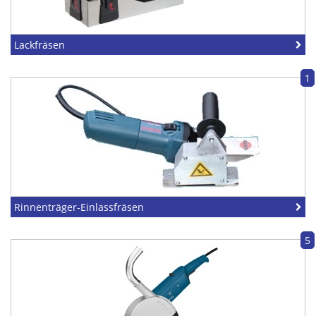
Lackfräsen
1
Rinnenträger-Einlassfräsen
5