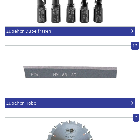
Zubehör Dübelfräsen
13
Zubehör Hobel
2