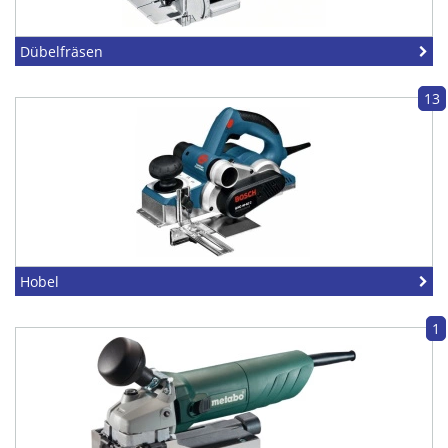
Dübelfräsen
13
Hobel
1