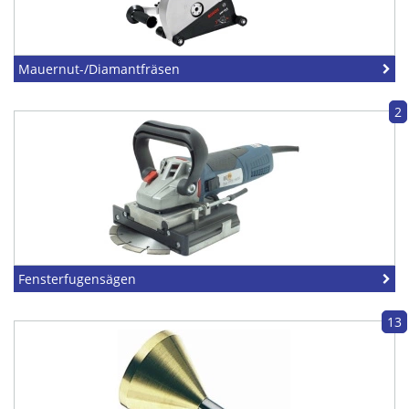
Mauernut-/Diamantfräsen
2
Fensterfugensägen
13