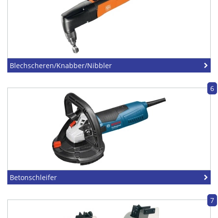
Blechscheren/Knabber/Nibbler
6
Betonschleifer
7