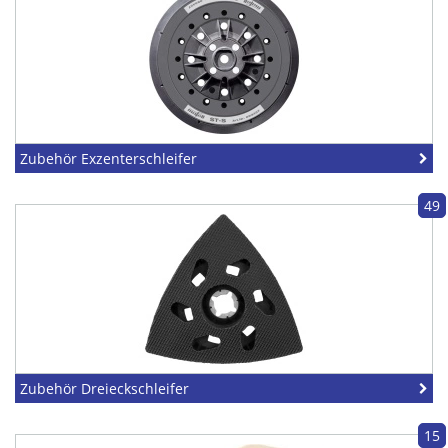
Zubehör Exzenterschleifer
49
Zubehör Dreieckschleifer
15