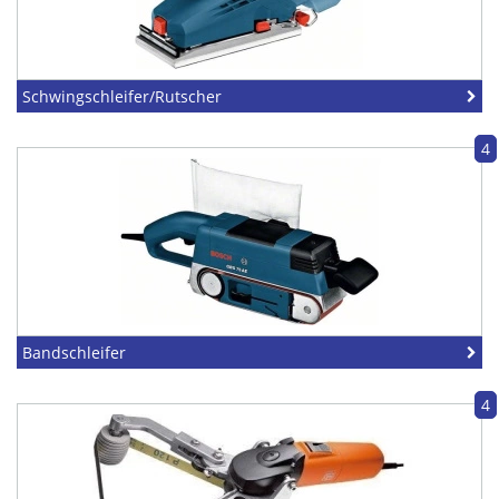
Schwingschleifer/Rutscher
4
Bandschleifer
4