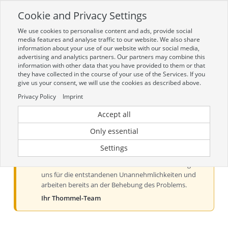
Cookie and Privacy Settings
Toggle
navigation
We use cookies to personalise content and ads, provide social
Zur mobilen Kompaktversion (Login erforderlich)
media features and analyse traffic to our website. We also share
information about your use of our website with our social media,
advertising and analytics partners. Our partners may combine this
information with other data that you have provided to them or that
they have collected in the course of your use of the Services. If you
give us your consent, we will use the cookies as described above.
Privacy Policy
Imprint
Accept all
Aktueller Hinweis zur Preis- und
Verfügbarkeitsanzeige
Only essential
Liebe Kundinnen und Kunden, derzeit kann es bei der
Settings
Preis- und Verfügbarkeitsanzeige aus technischen
Gründen zu Problemen kommen. Wir entschuldigen
uns für die entstandenen Unannehmlichkeiten und
arbeiten bereits an der Behebung des Problems.
Ihr Thommel-Team