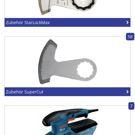
Zubehör StarLockMax
58
Zubehör SuperCut
7