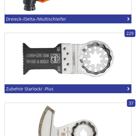
Dreieck-/Delta-/Multischleifer
229
Zubehör Starlock/ -Plus
37