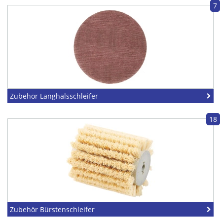
7
Zubehör Langhalsschleifer
18
Zubehör Bürstenschleifer