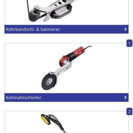
Rohrbandschl. & Satinierer
1
Kehlnahtschleifer
2