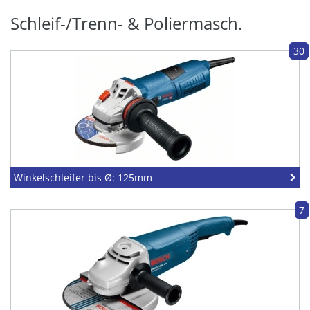
Schleif-/Trenn- & Poliermasch.
30
Winkelschleifer bis Ø: 125mm
7