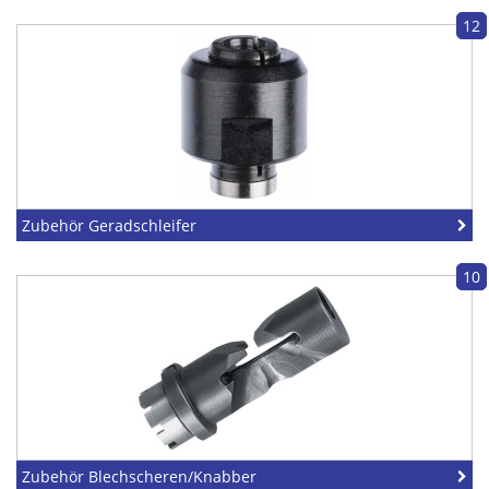
12
Zubehör Geradschleifer
10
Zubehör Blechscheren/Knabber