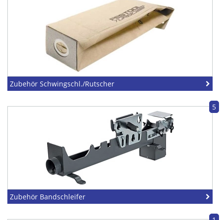
Zubehör Schwingschl./Rutscher
5
Zubehör Bandschleifer
1