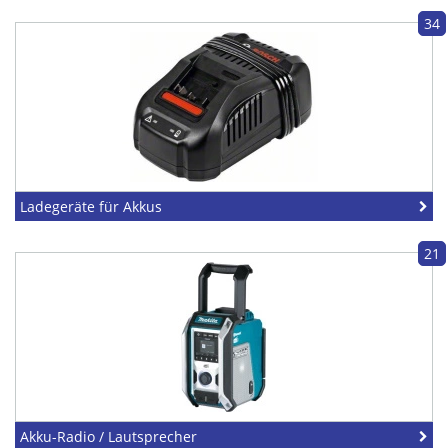
34
Ladegeräte für Akkus
21
Akku-Radio / Lautsprecher