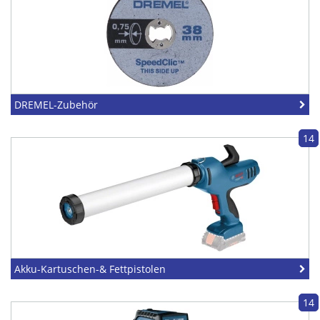
DREMEL-Zubehör
14
Akku-Kartuschen-& Fettpistolen
14