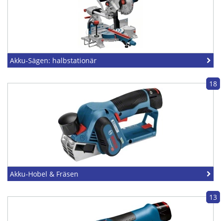
Akku-Sägen: halbstationär
18
Akku-Hobel & Fräsen
13