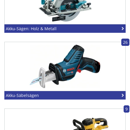
Akku-Sägen: Holz & Metall
26
Akku-Säbelsägen
9