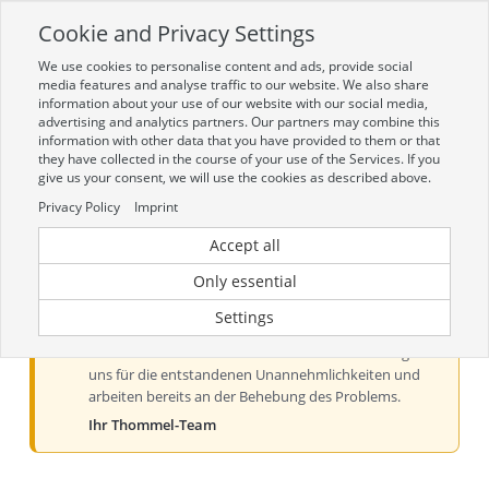
Cookie and Privacy Settings
Toggle
navigation
We use cookies to personalise content and ads, provide social
Zur mobilen Kompaktversion (Login erforderlich)
media features and analyse traffic to our website. We also share
information about your use of our website with our social media,
advertising and analytics partners. Our partners may combine this
information with other data that you have provided to them or that
they have collected in the course of your use of the Services. If you
give us your consent, we will use the cookies as described above.
Privacy Policy
Imprint
Accept all
Aktueller Hinweis zur Preis- und
Verfügbarkeitsanzeige
Only essential
Liebe Kundinnen und Kunden, derzeit kann es bei der
Settings
Preis- und Verfügbarkeitsanzeige aus technischen
Gründen zu Problemen kommen. Wir entschuldigen
uns für die entstandenen Unannehmlichkeiten und
arbeiten bereits an der Behebung des Problems.
Ihr Thommel-Team