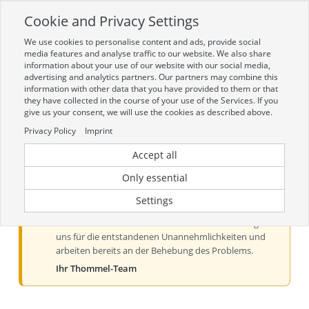
Cookie and Privacy Settings
Toggle
navigation
We use cookies to personalise content and ads, provide social
Zur mobilen Kompaktversion (Login erforderlich)
media features and analyse traffic to our website. We also share
information about your use of our website with our social media,
advertising and analytics partners. Our partners may combine this
information with other data that you have provided to them or that
they have collected in the course of your use of the Services. If you
give us your consent, we will use the cookies as described above.
Privacy Policy
Imprint
Accept all
Aktueller Hinweis zur Preis- und
Verfügbarkeitsanzeige
Only essential
Liebe Kundinnen und Kunden, derzeit kann es bei der
Settings
Preis- und Verfügbarkeitsanzeige aus technischen
Gründen zu Problemen kommen. Wir entschuldigen
uns für die entstandenen Unannehmlichkeiten und
arbeiten bereits an der Behebung des Problems.
Ihr Thommel-Team