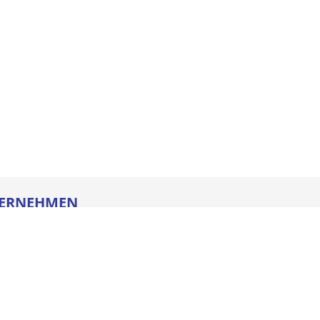
ERNEHMEN
re
ldung
heitstechnik
oads
iegesetz
iance
ssum
e AGB