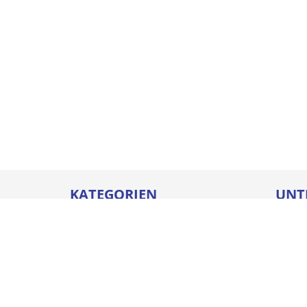
KATEGORIEN
UNT
Betriebseinrichtungen
Karrie
Werkzeuge
Ausbi
Elektrowerkzeuge
Sicher
Befestigungstechnik
Downl
Arbeitsschutz
Batter
Bauelemente & Fensterbänke
Compl
Chem.-tech. Produkte
Impre
Steigtechnik
Unser