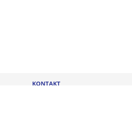
KONTAKT
Thommel I&H GmbH
Bleicherstraße 32
88212 Ravensburg
Öffnungszeiten
Mo. - Do.
07:00 - 17:00 Uhr
Fr.
07:00 - 16:00 Uhr