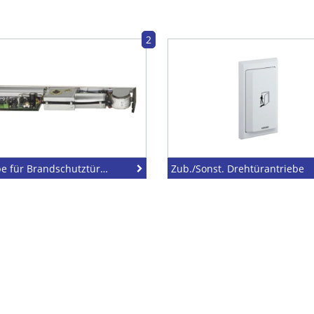
2
Antriebe für Brandschutztüren
Zub./Sonst. Drehtürantriebe