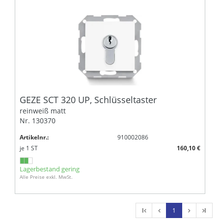
GEZE SCT 320 UP, Schlüsseltaster
reinweiß matt
Nr. 130370
Artikelnr.:
910002086
je
1
ST
160,10 €
Lagerbestand gering
Alle Preise exkl. MwSt.
l
1
l