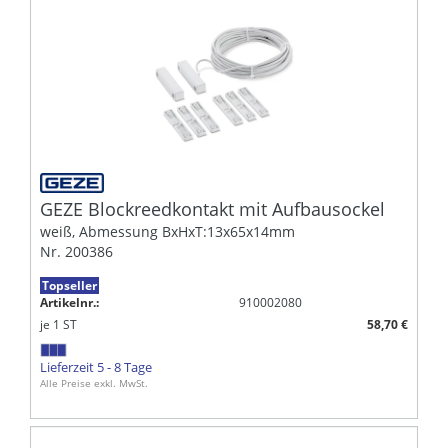
GEZE Blockreedkontakt mit Aufbausockel
weiß, Abmessung BxHxT:13x65x14mm
Nr. 200386
Topseller
Artikelnr.:
910002080
je
1
ST
58,70 €
Lieferzeit 5 - 8 Tage
Alle Preise exkl. MwSt.