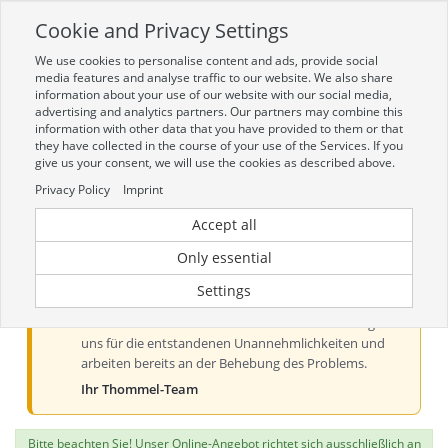
Cookie and Privacy Settings
Toggle
navigation
We use cookies to personalise content and ads, provide social
Zur mobilen Kompaktversion (Login erforderlich)
media features and analyse traffic to our website. We also share
information about your use of our website with our social media,
advertising and analytics partners. Our partners may combine this
information with other data that you have provided to them or that
they have collected in the course of your use of the Services. If you
give us your consent, we will use the cookies as described above.
Privacy Policy
Imprint
Accept all
Aktueller Hinweis zur Preis- und
Verfügbarkeitsanzeige
Only essential
Liebe Kundinnen und Kunden, derzeit kann es bei der
Settings
Preis- und Verfügbarkeitsanzeige aus technischen
Gründen zu Problemen kommen. Wir entschuldigen
uns für die entstandenen Unannehmlichkeiten und
arbeiten bereits an der Behebung des Problems.
Ihr Thommel-Team
Bitte beachten Sie! Unser Online-Angebot richtet sich ausschließlich an