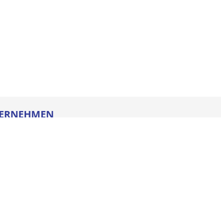
ERNEHMEN
re
ldung
heitstechnik
oads
iegesetz
iance
ssum
e AGB
schutz