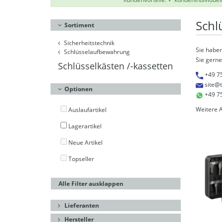
Schl
Sortiment
Sicherheitstechnik
Sie haben
Schlüsselaufbewahrung
Sie gerne
Schlüsselkästen /-kassetten
+49 7
site@
Optionen
+49 7
Weitere 
Auslaufartikel
Lagerartikel
Neue Artikel
Topseller
Alle Filter ausklappen
Lieferanten
Hersteller