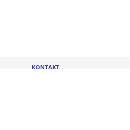
KONTAKT
Thommel I&H GmbH
Bleicherstraße 32
88212 Ravensburg
Öffnungszeiten
Mo. - Do.
07:00 - 17:00 Uhr
Fr.
07:00 - 16:00 Uhr
+49 751 800-0
info@thommel.de