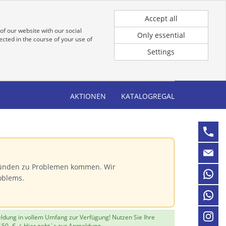
Registrierung
Anmeldung für Kunden
Accept all
of our website with our social
Only essential
cted in the course of your use of
Settings
AKTIONEN
KATALOGREGAL
Gründen zu Problemen kommen. Wir
oblems.
eldung in vollem Umfang zur Verfügung! Nutzen Sie Ihre
150,-€ ✓
Hier geht`s zur Anmeldung