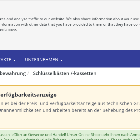
es and analyse traffic to our website. We also share information about your use 
nformation with other data that you have provided to them or that they have colle
bed above.
TAKTE
UNTERNEHMEN
fbewahrung
Schlüsselkästen /-kassetten
 Verfügbarkeitsanzeige
n es bei der Preis- und Verfügbarkeitsanzeige aus technischen 
Unannehmlichkeiten und arbeiten bereits an der Behebung des Pr
 ausschließlich an Gewerbe und Handel! Unser Online-Shop steht Ihnen nach Anm
le Preise ✓ kundenindividuelle Rabatte ✓ genaue Lieferzeiten ✓ Shopzugabe ab 