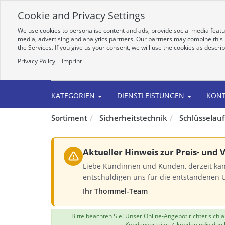
Cookie and Privacy Settings
We use cookies to personalise content and ads, provide social media featur
media, advertising and analytics partners. Our partners may combine this i
the Services. If you give us your consent, we will use the cookies as descri
Privacy Policy
Imprint
Alle
KATEGORIEN
DIENSTLEISTUNGEN
KON
Sortiment
Sicherheitstechnik
Schlüsselau
Aktueller Hinweis zur Preis- und
Liebe Kundinnen und Kunden, derzeit kan
entschuldigen uns für die entstandenen 
Ihr Thommel-Team
Bitte beachten Sie! Unser Online-Angebot richtet sich
Kundenvorteile: ✓ kundenindividuel