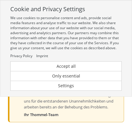
Cookie and Privacy Settings
Toggle
navigation
We use cookies to personalise content and ads, provide social
Zur mobilen Kompaktversion (Login erforderlich)
media features and analyse traffic to our website. We also share
information about your use of our website with our social media,
advertising and analytics partners. Our partners may combine this
information with other data that you have provided to them or that
they have collected in the course of your use of the Services. If you
give us your consent, we will use the cookies as described above.
Privacy Policy
Imprint
Accept all
Aktueller Hinweis zur Preis- und
Verfügbarkeitsanzeige
Only essential
Liebe Kundinnen und Kunden, derzeit kann es bei der
Settings
Preis- und Verfügbarkeitsanzeige aus technischen
Gründen zu Problemen kommen. Wir entschuldigen
uns für die entstandenen Unannehmlichkeiten und
arbeiten bereits an der Behebung des Problems.
Ihr Thommel-Team