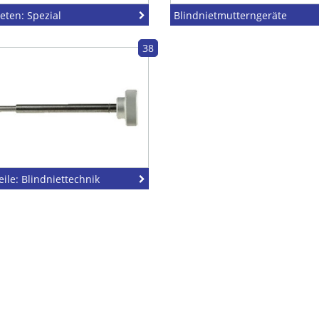
eten: Spezial
Blindnietmutterngeräte
38
eile: Blindniettechnik