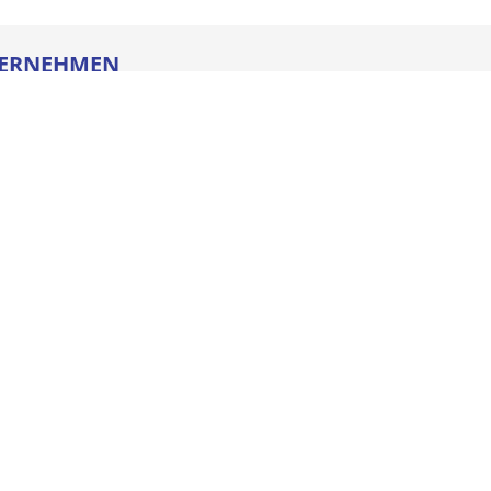
ERNEHMEN
re
ldung
heitstechnik
oads
iegesetz
iance
ssum
e AGB
schutz
NSTLEISTUNGEN
enmanagement
el Basic
el Quick