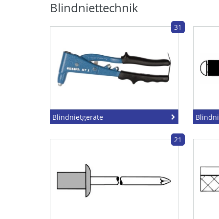
Blindniettechnik
31
Blindnietgeräte
Blindn
21