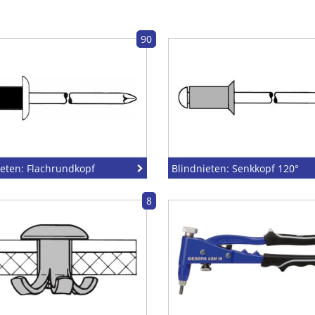
90
ieten: Flachrundkopf
Blindnieten: Senkkopf 120°
8