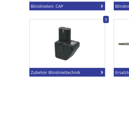
Blindnieten: CAP
Blindni
3
Zubehör Blindniettechnik
Ersatzt