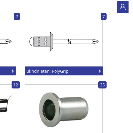
7
7
Blindnieten: PolyGrip
12
25