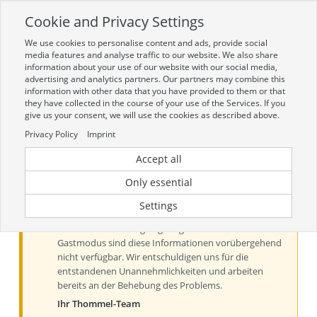
Cookie and Privacy Settings
Toggle
navigation
We use cookies to personalise content and ads, provide social
Zur mobilen Kompaktversion (Login erforderlich)
media features and analyse traffic to our website. We also share
information about your use of our website with our social media,
advertising and analytics partners. Our partners may combine this
information with other data that you have provided to them or that
they have collected in the course of your use of the Services. If you
give us your consent, we will use the cookies as described above.
Privacy Policy
Imprint
Accept all
Aktueller Hinweis zu Preisen und
Verfügbarkeiten
Only essential
Liebe Kundinnen und Kunden, derzeit können Preise
Settings
und Verfügbarkeiten aus technischen Gründen nur
nach der Anmeldung angezeigt werden. Im
Gastmodus sind diese Informationen vorübergehend
nicht verfügbar. Wir entschuldigen uns für die
entstandenen Unannehmlichkeiten und arbeiten
bereits an der Behebung des Problems.
Ihr Thommel-Team