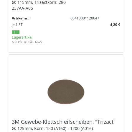
Ø: 115mm, Trizactkorn: 280
237AA-A65
Artikelnr.:
68410001120647
je
1
ST
4,20 €
Lagerartikel
Alle Preise exkl. MwSt.
3M Gewebe-Klettschleifscheiben, "Trizact"
Ø: 125mm, Korn: 120 (A160) - 1200 (A016)