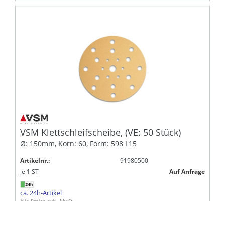
VSM Klettschleifscheibe, (VE: 50 Stück)
Ø: 150mm, Korn: 60, Form: 598 L15
Artikelnr.:
91980500
je
1
ST
Auf Anfrage
ca. 24h-Artikel
Alle Preise exkl. MwSt.