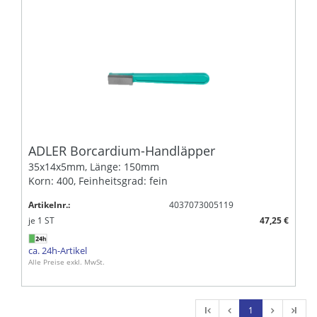
ADLER Borcardium-Handläpper
35x14x5mm, Länge: 150mm
Korn: 400, Feinheitsgrad: fein
Artikelnr.:
4037073005119
je
1
ST
47,25 €
ca. 24h-Artikel
Alle Preise exkl. MwSt.
l
1
l