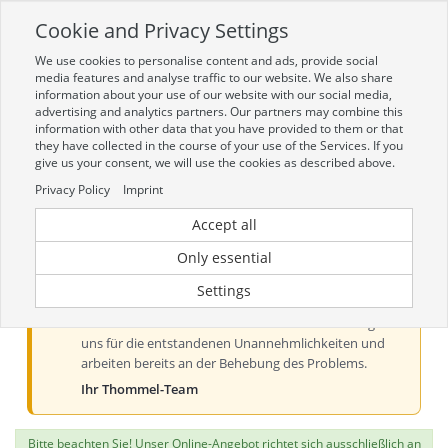
Cookie and Privacy Settings
Toggle
navigation
We use cookies to personalise content and ads, provide social
Zur mobilen Kompaktversion (Login erforderlich)
media features and analyse traffic to our website. We also share
information about your use of our website with our social media,
advertising and analytics partners. Our partners may combine this
information with other data that you have provided to them or that
they have collected in the course of your use of the Services. If you
give us your consent, we will use the cookies as described above.
Privacy Policy
Imprint
Accept all
Aktueller Hinweis zur Preis- und
Verfügbarkeitsanzeige
Only essential
Liebe Kundinnen und Kunden, derzeit kann es bei der
Settings
Preis- und Verfügbarkeitsanzeige aus technischen
Gründen zu Problemen kommen. Wir entschuldigen
uns für die entstandenen Unannehmlichkeiten und
arbeiten bereits an der Behebung des Problems.
Ihr Thommel-Team
Bitte beachten Sie! Unser Online-Angebot richtet sich ausschließlich an