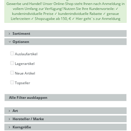
Gewerbe und Handel! Unser Online-Shop steht Ihnen nach Anmeldung in
vollem Umfang zur Verfügung! Nutzen Sie Ihre Kundenvorteile: ✓
kundenindividuelle Preise ✓ kundenindividuelle Rabatte ✓ genaue
Lieferzeiten ✓ Shopzugabe ab 150,-€ ✓
Hier geht`s zur Anmeldung
Sortiment
Optionen
Auslaufartikel
Lagerartikel
Neue Artikel
Topseller
Alle Filter ausklappen
Art
Hersteller / Marke
Korngröße