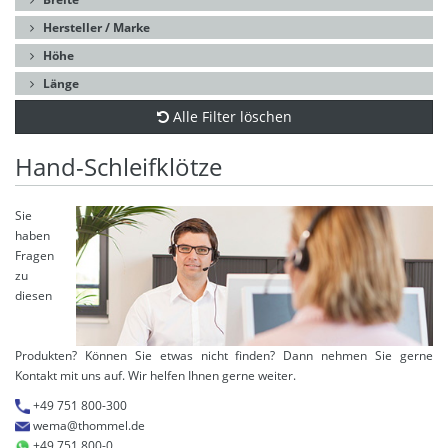
Hersteller / Marke
Höhe
Länge
Alle Filter löschen
Hand-Schleifklötze
Sie
haben
Fragen
zu
diesen
Produkten? Können Sie etwas nicht finden? Dann nehmen Sie gerne
Kontakt mit uns auf. Wir helfen Ihnen gerne weiter.
+49 751 800-300
wema@thommel.de
+49 751 800-0