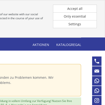
Registrierung
Anmeldung für Kunden
Accept all
of our website with our social
Only essential
cted in the course of your use of
Settings
AKTIONEN
KATALOGREGAL
Gründen zu Problemen kommen. Wir
oblems.
eldung in vollem Umfang zur Verfügung! Nutzen Sie Ihre
150,-€ ✓
Hier geht`s zur Anmeldung