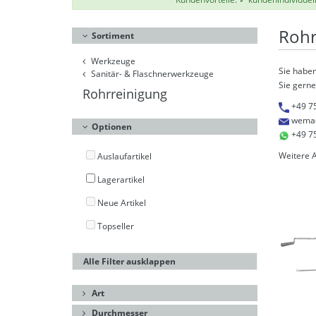
Rohr
Sortiment
Werkzeuge
Sie haben
Sanitär- & Flaschnerwerkzeuge
Sie gerne
Rohrreinigung
+49 7
wema
Optionen
+49 7
Weitere 
Auslaufartikel
Lagerartikel
Neue Artikel
Topseller
Alle Filter ausklappen
Art
Durchmesser