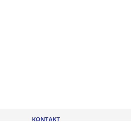
KONTAKT
Thommel I&H GmbH