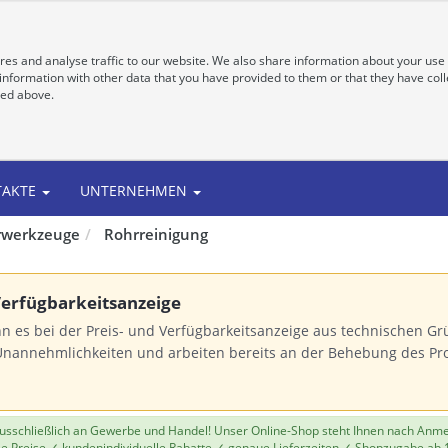
es and analyse traffic to our website. We also share information about your use 
nformation with other data that you have provided to them or that they have colle
bed above.
TAKTE
UNTERNEHMEN
erwerkzeuge
Rohrreinigung
 Verfügbarkeitsanzeige
n es bei der Preis- und Verfügbarkeitsanzeige aus technischen 
Unannehmlichkeiten und arbeiten bereits an der Behebung des Pr
 ausschließlich an Gewerbe und Handel! Unser Online-Shop steht Ihnen nach Anm
le Preise ✓ kundenindividuelle Rabatte ✓ genaue Lieferzeiten ✓ Shopzugabe ab 