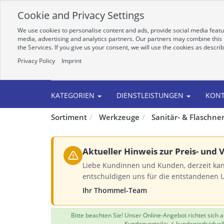
Cookie and Privacy Settings
We use cookies to personalise content and ads, provide social media featur
media, advertising and analytics partners. Our partners may combine this i
the Services. If you give us your consent, we will use the cookies as descri
Privacy Policy
Imprint
Alle
KATEGORIEN
DIENSTLEISTUNGEN
KON
Sortiment
Werkzeuge
Sanitär- & Flaschn
Aktueller Hinweis zur Preis- und
Liebe Kundinnen und Kunden, derzeit kan
entschuldigen uns für die entstandenen 
Ihr Thommel-Team
Bitte beachten Sie! Unser Online-Angebot richtet sich
Kundenvorteile: ✓ kundenindividuel