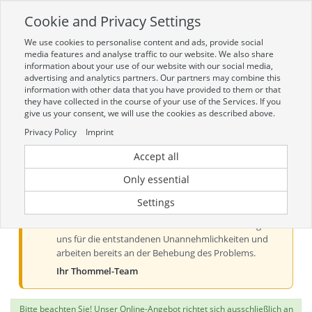
Cookie and Privacy Settings
Toggle
navigation
We use cookies to personalise content and ads, provide social
Zur mobilen Kompaktversion (Login erforderlich)
media features and analyse traffic to our website. We also share
information about your use of our website with our social media,
advertising and analytics partners. Our partners may combine this
information with other data that you have provided to them or that
they have collected in the course of your use of the Services. If you
give us your consent, we will use the cookies as described above.
Privacy Policy
Imprint
Accept all
Aktueller Hinweis zur Preis- und
Verfügbarkeitsanzeige
Only essential
Liebe Kundinnen und Kunden, derzeit kann es bei der
Settings
Preis- und Verfügbarkeitsanzeige aus technischen
Gründen zu Problemen kommen. Wir entschuldigen
uns für die entstandenen Unannehmlichkeiten und
arbeiten bereits an der Behebung des Problems.
Ihr Thommel-Team
Bitte beachten Sie! Unser Online-Angebot richtet sich ausschließlich an