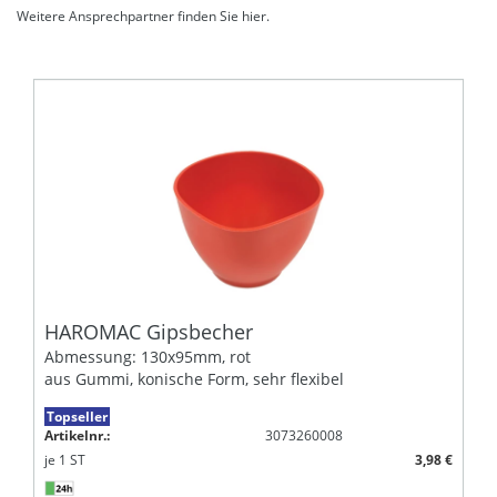
Weitere Ansprechpartner finden Sie
hier
.
HAROMAC Gipsbecher
Abmessung: 130x95mm, rot
aus Gummi, konische Form, sehr flexibel
Topseller
Artikelnr.:
3073260008
je
1
ST
3,98 €