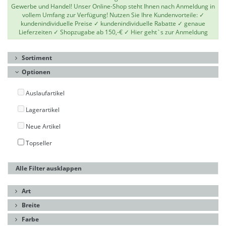
Gewerbe und Handel! Unser Online-Shop steht Ihnen nach Anmeldung in
vollem Umfang zur Verfügung! Nutzen Sie Ihre Kundenvorteile: ✓
kundenindividuelle Preise ✓ kundenindividuelle Rabatte ✓ genaue
Lieferzeiten ✓ Shopzugabe ab 150,-€ ✓
Hier geht`s zur Anmeldung
Sortiment
Optionen
Auslaufartikel
Lagerartikel
Neue Artikel
Topseller
Alle Filter ausklappen
Art
Breite
Farbe