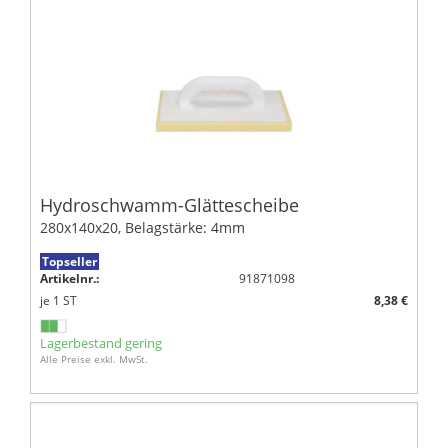
Hydroschwamm-Glättescheibe
280x140x20, Belagstärke: 4mm
Topseller
Artikelnr.:
91871098
je
1
ST
8,38 €
Lagerbestand gering
Alle Preise exkl. MwSt.