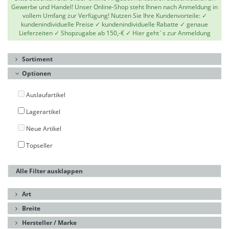
Gewerbe und Handel! Unser Online-Shop steht Ihnen nach Anmeldung in
vollem Umfang zur Verfügung! Nutzen Sie Ihre Kundenvorteile: ✓
kundenindividuelle Preise ✓ kundenindividuelle Rabatte ✓ genaue
Lieferzeiten ✓ Shopzugabe ab 150,-€ ✓
Hier geht`s zur Anmeldung
Sortiment
Optionen
Auslaufartikel
Lagerartikel
Neue Artikel
Topseller
Alle Filter ausklappen
Art
Breite
Hersteller / Marke