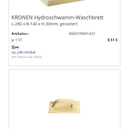
KRONEN Hydroschwamm-Waschbrett
L-280 x B-140 x H-30mm, gerastert
Artikelnr.:
4004199491423
je
1
ST
8,51 €
ca. 24h-Artikel
Alle Preise exkl. MwSt.