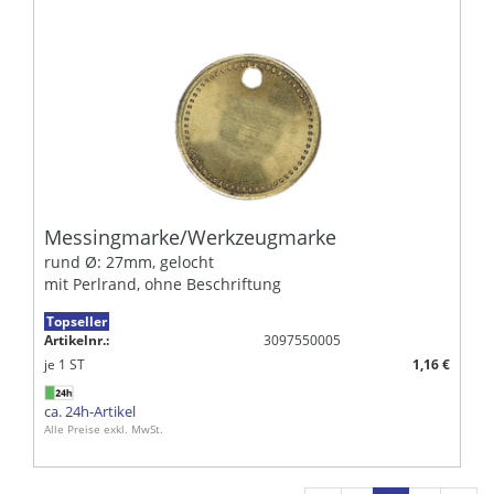
Messingmarke/Werkzeugmarke
rund Ø: 27mm, gelocht
mit Perlrand, ohne Beschriftung
Topseller
Artikelnr.:
3097550005
je
1
ST
1,16 €
ca. 24h-Artikel
Alle Preise exkl. MwSt.