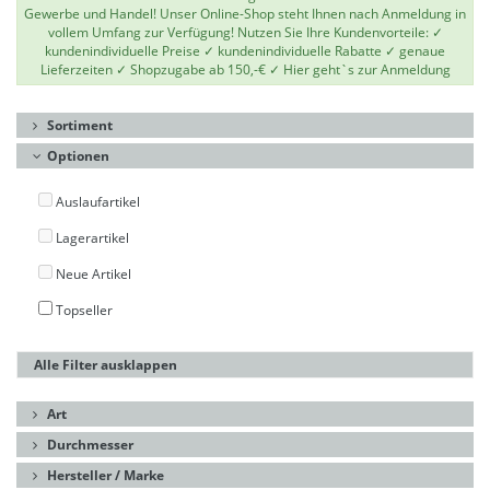
Gewerbe und Handel! Unser Online-Shop steht Ihnen nach Anmeldung in
vollem Umfang zur Verfügung! Nutzen Sie Ihre Kundenvorteile: ✓
kundenindividuelle Preise ✓ kundenindividuelle Rabatte ✓ genaue
Lieferzeiten ✓ Shopzugabe ab 150,-€ ✓
Hier geht`s zur Anmeldung
Sortiment
Optionen
Auslaufartikel
Lagerartikel
Neue Artikel
Topseller
Alle Filter ausklappen
Art
Durchmesser
Hersteller / Marke