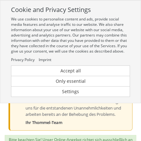
Cookie and Privacy Settings
Toggle
navigation
We use cookies to personalise content and ads, provide social
Zur mobilen Kompaktversion (Login erforderlich)
media features and analyse traffic to our website. We also share
information about your use of our website with our social media,
advertising and analytics partners. Our partners may combine this
information with other data that you have provided to them or that
they have collected in the course of your use of the Services. If you
give us your consent, we will use the cookies as described above.
Privacy Policy
Imprint
Accept all
Aktueller Hinweis zur Preis- und
Verfügbarkeitsanzeige
Only essential
Liebe Kundinnen und Kunden, derzeit kann es bei der
Settings
Preis- und Verfügbarkeitsanzeige aus technischen
Gründen zu Problemen kommen. Wir entschuldigen
uns für die entstandenen Unannehmlichkeiten und
arbeiten bereits an der Behebung des Problems.
Ihr Thommel-Team
Bitte beachten Sie! Unser Online-Angebot richtet sich ausschließlich an