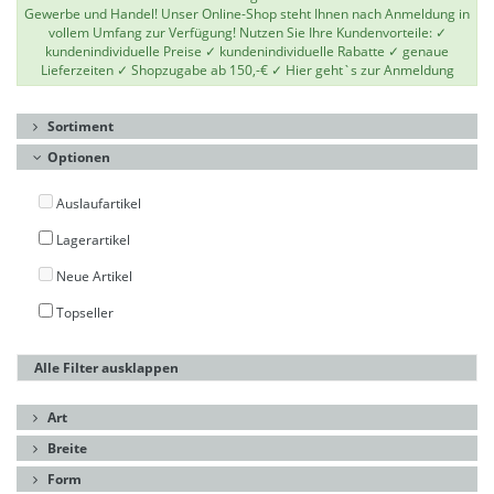
Gewerbe und Handel! Unser Online-Shop steht Ihnen nach Anmeldung in
vollem Umfang zur Verfügung! Nutzen Sie Ihre Kundenvorteile: ✓
kundenindividuelle Preise ✓ kundenindividuelle Rabatte ✓ genaue
Lieferzeiten ✓ Shopzugabe ab 150,-€ ✓
Hier geht`s zur Anmeldung
Sortiment
Optionen
Auslaufartikel
Lagerartikel
Neue Artikel
Topseller
Alle Filter ausklappen
Art
Breite
Form