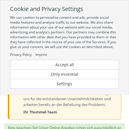
Cookie and Privacy Settings
Toggle
navigation
We use cookies to personalise content and ads, provide social
Zur mobilen Kompaktversion (Login erforderlich)
media features and analyse traffic to our website. We also share
information about your use of our website with our social media,
advertising and analytics partners. Our partners may combine this
information with other data that you have provided to them or that
they have collected in the course of your use of the Services. If you
give us your consent, we will use the cookies as described above.
Privacy Policy
Imprint
Accept all
Aktueller Hinweis zur Preis- und
Verfügbarkeitsanzeige
Only essential
Liebe Kundinnen und Kunden, derzeit kann es bei der
Settings
Preis- und Verfügbarkeitsanzeige aus technischen
Gründen zu Problemen kommen. Wir entschuldigen
uns für die entstandenen Unannehmlichkeiten und
arbeiten bereits an der Behebung des Problems.
Ihr Thommel-Team
Bitte beachten Sie! Unser Online-Angebot richtet sich ausschließlich an