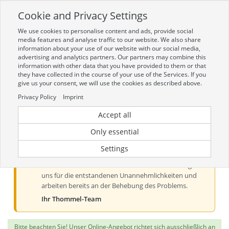
Cookie and Privacy Settings
Toggle
navigation
We use cookies to personalise content and ads, provide social
Zur mobilen Kompaktversion (Login erforderlich)
media features and analyse traffic to our website. We also share
information about your use of our website with our social media,
advertising and analytics partners. Our partners may combine this
information with other data that you have provided to them or that
they have collected in the course of your use of the Services. If you
give us your consent, we will use the cookies as described above.
Privacy Policy
Imprint
Accept all
Aktueller Hinweis zur Preis- und
Verfügbarkeitsanzeige
Only essential
Liebe Kundinnen und Kunden, derzeit kann es bei der
Settings
Preis- und Verfügbarkeitsanzeige aus technischen
Gründen zu Problemen kommen. Wir entschuldigen
uns für die entstandenen Unannehmlichkeiten und
arbeiten bereits an der Behebung des Problems.
Ihr Thommel-Team
Bitte beachten Sie! Unser Online-Angebot richtet sich ausschließlich an