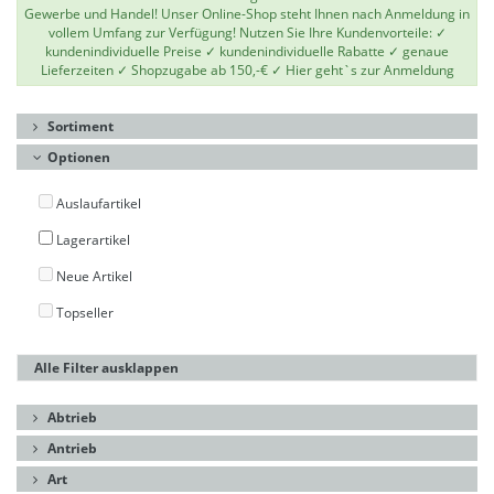
Gewerbe und Handel! Unser Online-Shop steht Ihnen nach Anmeldung in
vollem Umfang zur Verfügung! Nutzen Sie Ihre Kundenvorteile: ✓
kundenindividuelle Preise ✓ kundenindividuelle Rabatte ✓ genaue
Lieferzeiten ✓ Shopzugabe ab 150,-€ ✓
Hier geht`s zur Anmeldung
Sortiment
Optionen
Auslaufartikel
Lagerartikel
Neue Artikel
Topseller
Alle Filter ausklappen
Abtrieb
Antrieb
Art