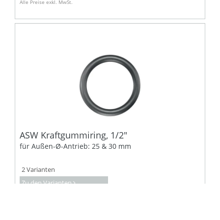
Alle Preise exkl. MwSt.
ASW Kraftgummiring, 1/2"
für Außen-Ø-Antrieb: 25 & 30 mm
2 Varianten
Zu den Varianten
l
1
2
3
l