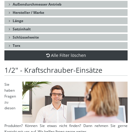
Außendurchmesser Antrieb
Hersteller / Marke
Länge
Satzinhalt
Schlüsselweite
Torx
Alle Filter löschen
1/2" - Kraftschrauber-Einsätze
Sie
haben
Fragen
zu
diesen
Produkten? Können Sie etwas nicht finden? Dann nehmen Sie gerne
Kontakt mit uns auf. Wir helfen Ihnen gerne weiter.