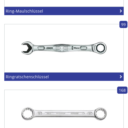
Ring-Maulschlüssel
99
Ringratschenschlüssel
168