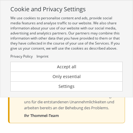
Cookie and Privacy Settings
Toggle
navigation
We use cookies to personalise content and ads, provide social
Zur mobilen Kompaktversion (Login erforderlich)
media features and analyse traffic to our website. We also share
information about your use of our website with our social media,
advertising and analytics partners. Our partners may combine this
information with other data that you have provided to them or that
they have collected in the course of your use of the Services. If you
give us your consent, we will use the cookies as described above.
Privacy Policy
Imprint
Accept all
Aktueller Hinweis zur Preis- und
Verfügbarkeitsanzeige
Only essential
Liebe Kundinnen und Kunden, derzeit kann es bei der
Settings
Preis- und Verfügbarkeitsanzeige aus technischen
Gründen zu Problemen kommen. Wir entschuldigen
uns für die entstandenen Unannehmlichkeiten und
arbeiten bereits an der Behebung des Problems.
Ihr Thommel-Team