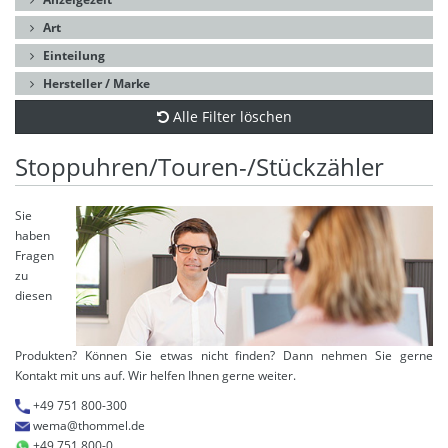
Art
Einteilung
Hersteller / Marke
Alle Filter löschen
Stoppuhren/Touren-/Stückzähler
Sie
haben
Fragen
zu
diesen
Produkten? Können Sie etwas nicht finden? Dann nehmen Sie gerne
Kontakt mit uns auf. Wir helfen Ihnen gerne weiter.
+49 751 800-300
wema@thommel.de
+49 751 800-0