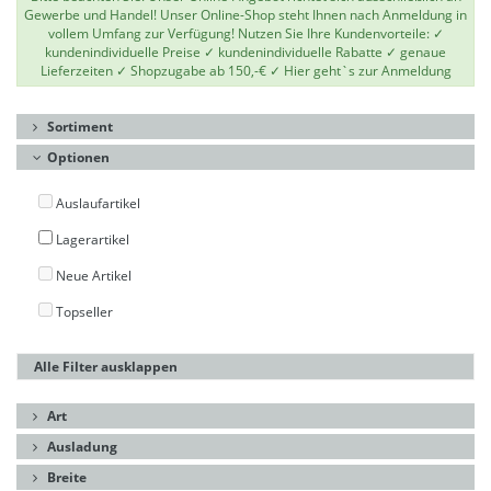
Gewerbe und Handel! Unser Online-Shop steht Ihnen nach Anmeldung in
vollem Umfang zur Verfügung! Nutzen Sie Ihre Kundenvorteile: ✓
kundenindividuelle Preise ✓ kundenindividuelle Rabatte ✓ genaue
Lieferzeiten ✓ Shopzugabe ab 150,-€ ✓
Hier geht`s zur Anmeldung
Sortiment
Optionen
Auslaufartikel
Lagerartikel
Neue Artikel
Topseller
Alle Filter ausklappen
Art
Ausladung
Breite