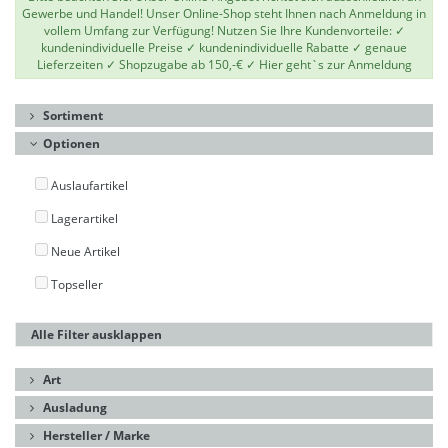
Gewerbe und Handel! Unser Online-Shop steht Ihnen nach Anmeldung in
vollem Umfang zur Verfügung! Nutzen Sie Ihre Kundenvorteile: ✓
kundenindividuelle Preise ✓ kundenindividuelle Rabatte ✓ genaue
Lieferzeiten ✓ Shopzugabe ab 150,-€ ✓
Hier geht`s zur Anmeldung
Sortiment
Optionen
Auslaufartikel
Lagerartikel
Neue Artikel
Topseller
Alle Filter ausklappen
Art
Ausladung
Hersteller / Marke