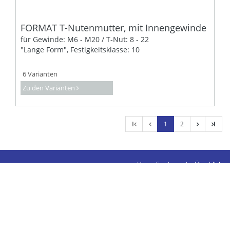
FORMAT T-Nutenmutter, mit Innengewinde
für Gewinde: M6 - M20 / T-Nut: 8 - 22
"Lange Form", Festigkeitsklasse: 10
6 Varianten
Zu den Varianten
l
1
2
l
Unser Sortiment im Überblick
Kontakte
Impressum
Datenschutz