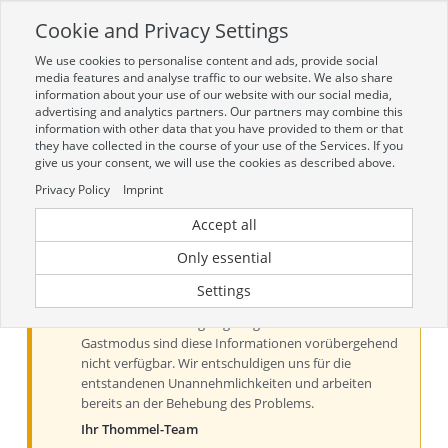
Cookie and Privacy Settings
Toggle
navigation
We use cookies to personalise content and ads, provide social
Zur mobilen Kompaktversion (Login erforderlich)
media features and analyse traffic to our website. We also share
information about your use of our website with our social media,
advertising and analytics partners. Our partners may combine this
information with other data that you have provided to them or that
they have collected in the course of your use of the Services. If you
give us your consent, we will use the cookies as described above.
Privacy Policy
Imprint
Accept all
Aktueller Hinweis zu Preisen und
Verfügbarkeiten
Only essential
Liebe Kundinnen und Kunden, derzeit können Preise
Settings
und Verfügbarkeiten aus technischen Gründen nur
nach der Anmeldung angezeigt werden. Im
Gastmodus sind diese Informationen vorübergehend
nicht verfügbar. Wir entschuldigen uns für die
entstandenen Unannehmlichkeiten und arbeiten
bereits an der Behebung des Problems.
Ihr Thommel-Team