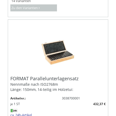
14 Varianten
Zu den Varianten
FORMAT Parallelunterlagensatz
Nennmaße nach ISO2768m
Länge: 150mm, 14-teilig im Holzetui:
Artikelnr.:
3038700001
je
1
ST
432,37 €
ca. 24h-Artikel