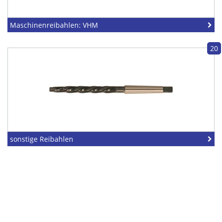
Maschinenreibahlen: VHM
20
sonstige Reibahlen