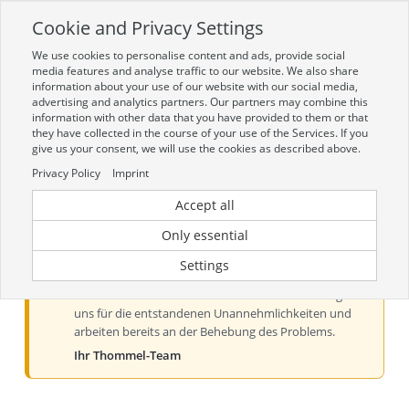
Cookie and Privacy Settings
Toggle
navigation
We use cookies to personalise content and ads, provide social
Zur mobilen Kompaktversion (Login erforderlich)
media features and analyse traffic to our website. We also share
information about your use of our website with our social media,
advertising and analytics partners. Our partners may combine this
information with other data that you have provided to them or that
they have collected in the course of your use of the Services. If you
give us your consent, we will use the cookies as described above.
Privacy Policy
Imprint
Accept all
Aktueller Hinweis zur Preis- und
Verfügbarkeitsanzeige
Only essential
Liebe Kundinnen und Kunden, derzeit kann es bei der
Settings
Preis- und Verfügbarkeitsanzeige aus technischen
Gründen zu Problemen kommen. Wir entschuldigen
uns für die entstandenen Unannehmlichkeiten und
arbeiten bereits an der Behebung des Problems.
Ihr Thommel-Team