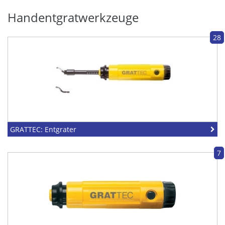
Handentgratwerkzeuge
28
GRATTEC: Entgrater
7