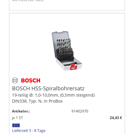
BOSCH HSS-Spiralbohrersatz
19-teilig Ø: 1,0-10,0mm, (0,5mm steigend)
DIN338, Typ: N, in ProBox
Artikelnr.:
91402970
je
1
ST
24,43 €
Lieferzeit 5 - 8 Tage