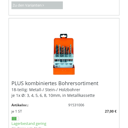
Zu den Varianten
PLUS kombiniertes Bohrersortiment
18-teilig: Metall-/ Stein-/ Holzbohrer
je 1x Ø: 3, 4, 5, 6, 8, 10mm, in Metallkassette
Artikelnr.:
91531006
je
1
ST
27,00 €
Lagerbestand gering
Alle Preise exkl. MwSt.