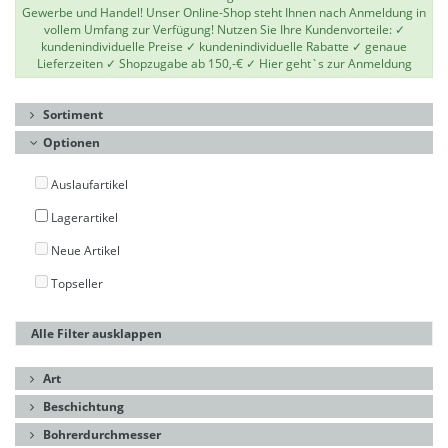
Gewerbe und Handel! Unser Online-Shop steht Ihnen nach Anmeldung in
vollem Umfang zur Verfügung! Nutzen Sie Ihre Kundenvorteile: ✓
kundenindividuelle Preise ✓ kundenindividuelle Rabatte ✓ genaue
Lieferzeiten ✓ Shopzugabe ab 150,-€ ✓
Hier geht`s zur Anmeldung
Sortiment
Optionen
Auslaufartikel
Lagerartikel
Neue Artikel
Topseller
Alle Filter ausklappen
Art
Beschichtung
Bohrerdurchmesser