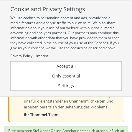
Cookie and Privacy Settings
Toggle
navigation
We use cookies to personalise content and ads, provide social
Zur mobilen Kompaktversion (Login erforderlich)
media features and analyse traffic to our website. We also share
information about your use of our website with our social media,
advertising and analytics partners. Our partners may combine this
information with other data that you have provided to them or that
they have collected in the course of your use of the Services. If you
give us your consent, we will use the cookies as described above.
Privacy Policy
Imprint
Accept all
Aktueller Hinweis zur Preis- und
Verfügbarkeitsanzeige
Only essential
Liebe Kundinnen und Kunden, derzeit kann es bei der
Settings
Preis- und Verfügbarkeitsanzeige aus technischen
Gründen zu Problemen kommen. Wir entschuldigen
uns für die entstandenen Unannehmlichkeiten und
arbeiten bereits an der Behebung des Problems.
Ihr Thommel-Team
Bitte beachten Sie! Unser Online-Angebot richtet sich ausschließlich an