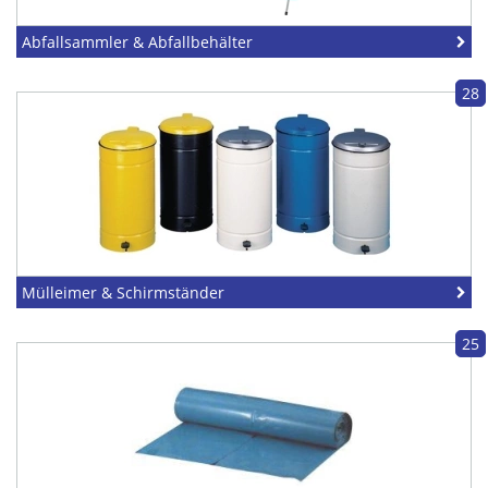
Abfallsammler & Abfallbehälter
28
Mülleimer & Schirmständer
25