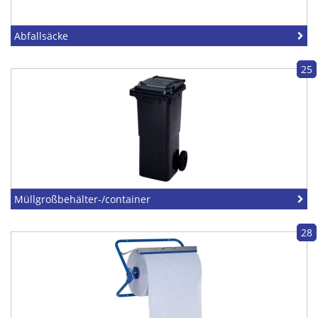
Abfallsäcke
25
Müllgroßbehälter-/container
28