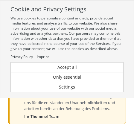
Cookie and Privacy Settings
Toggle
navigation
We use cookies to personalise content and ads, provide social
Zur mobilen Kompaktversion (Login erforderlich)
media features and analyse traffic to our website. We also share
information about your use of our website with our social media,
advertising and analytics partners. Our partners may combine this
information with other data that you have provided to them or that
they have collected in the course of your use of the Services. If you
give us your consent, we will use the cookies as described above.
Privacy Policy
Imprint
Accept all
Aktueller Hinweis zur Preis- und
Verfügbarkeitsanzeige
Only essential
Liebe Kundinnen und Kunden, derzeit kann es bei der
Settings
Preis- und Verfügbarkeitsanzeige aus technischen
Gründen zu Problemen kommen. Wir entschuldigen
uns für die entstandenen Unannehmlichkeiten und
arbeiten bereits an der Behebung des Problems.
Ihr Thommel-Team