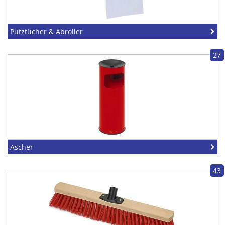
Putztücher & Abroller
27
Ascher
43