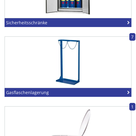
Sicherheitsschränke
7
Gasflaschenlagerung
1