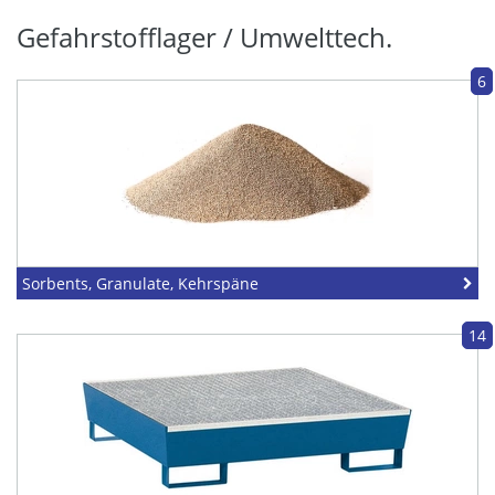
Gefahrstofflager / Umwelttech.
6
Sorbents, Granulate, Kehrspäne
14