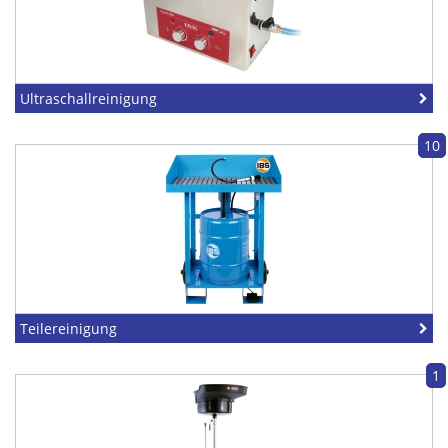
Ultraschallreinigung
10
Teilereinigung
1