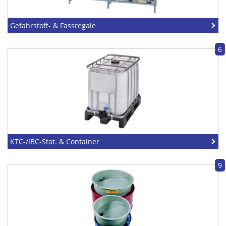
Gefahrstoff- & Fassregale
6
KTC-/IBC-Stat. & Container
9