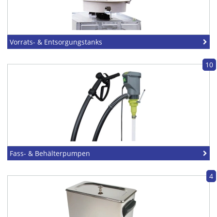
Vorrats- & Entsorgungstanks
10
Fass- & Behälterpumpen
4