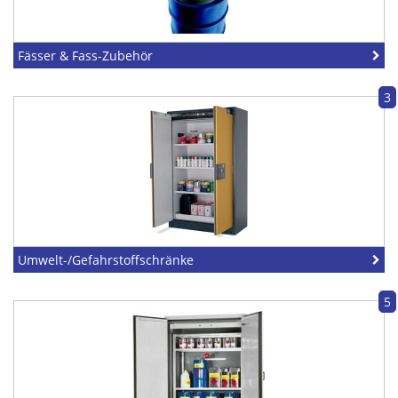
Fässer & Fass-Zubehör
3
Umwelt-/Gefahrstoffschränke
5