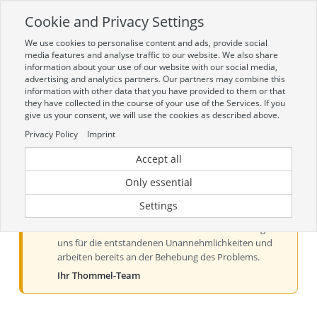
Cookie and Privacy Settings
Toggle
navigation
We use cookies to personalise content and ads, provide social
Zur mobilen Kompaktversion (Login erforderlich)
media features and analyse traffic to our website. We also share
information about your use of our website with our social media,
advertising and analytics partners. Our partners may combine this
information with other data that you have provided to them or that
they have collected in the course of your use of the Services. If you
give us your consent, we will use the cookies as described above.
Privacy Policy
Imprint
Accept all
Aktueller Hinweis zur Preis- und
Verfügbarkeitsanzeige
Only essential
Liebe Kundinnen und Kunden, derzeit kann es bei der
Settings
Preis- und Verfügbarkeitsanzeige aus technischen
Gründen zu Problemen kommen. Wir entschuldigen
uns für die entstandenen Unannehmlichkeiten und
arbeiten bereits an der Behebung des Problems.
Ihr Thommel-Team