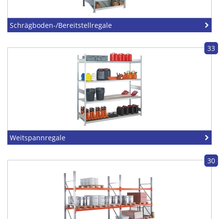
Schrägboden-/Bereitstellregale
33
Weitspannregale
30