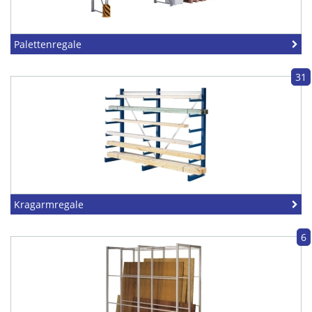
Palettenregale
31
Kragarmregale
6