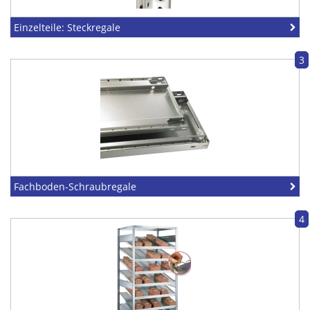
Einzelteile: Steckregale
3
Fachboden-Schraubregale
4