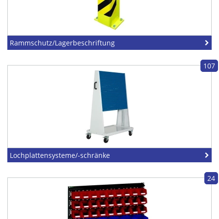
Rammschutz/Lagerbeschriftung
107
Lochplattensysteme/-schränke
24