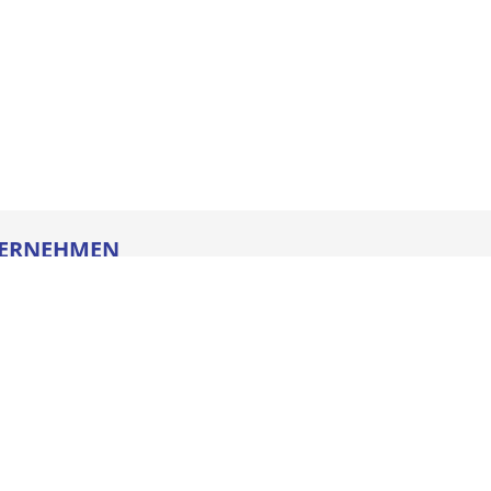
ERNEHMEN
re
ldung
heitstechnik
oads
iegesetz
iance
ssum
e AGB
schutz