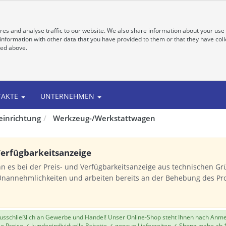
es and analyse traffic to our website. We also share information about your use 
nformation with other data that you have provided to them or that they have colle
bed above.
TAKTE
UNTERNEHMEN
einrichtung
Werkzeug-/Werkstattwagen
 Verfügbarkeitsanzeige
n es bei der Preis- und Verfügbarkeitsanzeige aus technischen 
Unannehmlichkeiten und arbeiten bereits an der Behebung des Pr
 ausschließlich an Gewerbe und Handel! Unser Online-Shop steht Ihnen nach Anm
le Preise ✓ kundenindividuelle Rabatte ✓ genaue Lieferzeiten ✓ Shopzugabe ab 