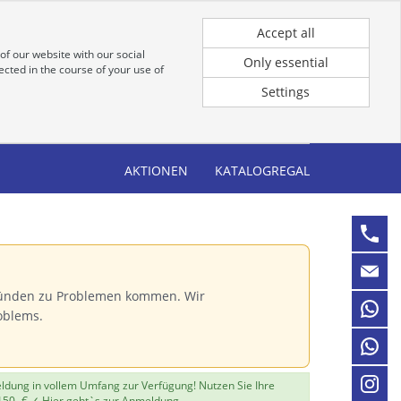
Registrierung
Anmeldung für Kunden
Accept all
of our website with our social
Only essential
cted in the course of your use of
Settings
AKTIONEN
KATALOGREGAL
Gründen zu Problemen kommen. Wir
oblems.
eldung in vollem Umfang zur Verfügung! Nutzen Sie Ihre
150,-€ ✓
Hier geht`s zur Anmeldung