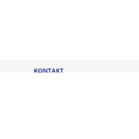
KONTAKT
Thommel I&H GmbH
Bleicherstraße 32
88212 Ravensburg
Öffnungszeiten
Mo. - Do.
07:00 - 17:00 Uhr
Fr.
07:00 - 16:00 Uhr
+49 751 800-0
info@thommel.de