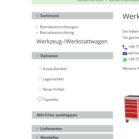
Werk
Sortiment
Betriebseinrichtungen
Sie haben
Betriebseinrichtung
Sie gerne
Werkzeug-/Werkstattwagen
+49 7
wema
Optionen
+49 7
Weitere 
Auslaufartikel
Lagerartikel
Neue Artikel
Topseller
Alle Filter ausklappen
Lieferanten
Hersteller