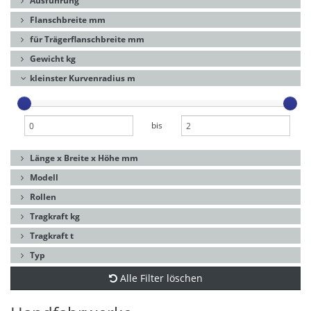
Ausführung
Flanschbreite mm
für Trägerflanschbreite mm
Gewicht kg
kleinster Kurvenradius m
bis
Länge x Breite x Höhe mm
Modell
Rollen
Tragkraft kg
Tragkraft t
Typ
Alle Filter löschen