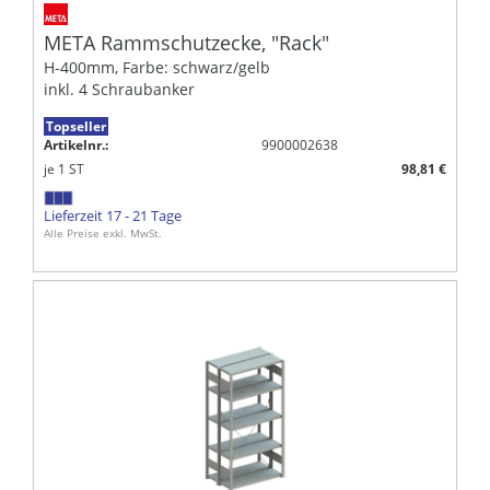
META Rammschutzecke, "Rack"
H-400mm, Farbe: schwarz/gelb
inkl. 4 Schraubanker
Topseller
Artikelnr.:
9900002638
je
1
ST
98,81 €
Lieferzeit 17 - 21 Tage
Alle Preise exkl. MwSt.