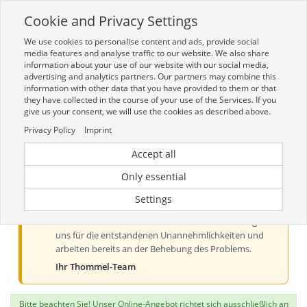
Cookie and Privacy Settings
Toggle
navigation
We use cookies to personalise content and ads, provide social
Zur mobilen Kompaktversion (Login erforderlich)
media features and analyse traffic to our website. We also share
information about your use of our website with our social media,
advertising and analytics partners. Our partners may combine this
information with other data that you have provided to them or that
they have collected in the course of your use of the Services. If you
give us your consent, we will use the cookies as described above.
Privacy Policy
Imprint
Accept all
Aktueller Hinweis zur Preis- und
Verfügbarkeitsanzeige
Only essential
Liebe Kundinnen und Kunden, derzeit kann es bei der
Settings
Preis- und Verfügbarkeitsanzeige aus technischen
Gründen zu Problemen kommen. Wir entschuldigen
uns für die entstandenen Unannehmlichkeiten und
arbeiten bereits an der Behebung des Problems.
Ihr Thommel-Team
Bitte beachten Sie! Unser Online-Angebot richtet sich ausschließlich an