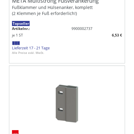
META Multistrong Fußverankerung
Fußklammer und Hülsenanker, komplett
(2 Klemmen je Fuß erforderlich!)
Topseller
Artikelnr.:
9900002737
je
1
ST
6,53 €
Lieferzeit 17 - 21 Tage
Alle Preise exkl. MwSt.