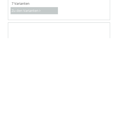
7 Varianten
Zu den Varianten
Mini-Rack Weitspannregal
verschiedene Ausführungen
verschiedene Abmessungen
15 Varianten
Zu den Varianten