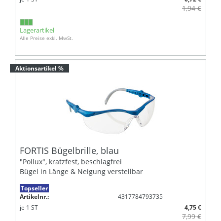
1,94 €
Lagerartikel
Alle Preise exkl. MwSt.
Aktionsartikel %
FORTIS Bügelbrille, blau
"Pollux", kratzfest, beschlagfrei
Bügel in Länge & Neigung verstellbar
Topseller
Artikelnr.:
4317784793735
je
1
ST
4,75 €
7,99 €