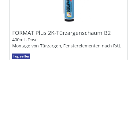
FORMAT Plus 2K-Türzargenschaum B2
400ml.-Dose
Montage von Türzargen, Fensterelementen nach RAL
Topseller
Artikelnr.:
98011084
je
1
FL
5,75 €
9,71 €
Lagerartikel
Alle Preise exkl. MwSt.
Aktionsartikel %