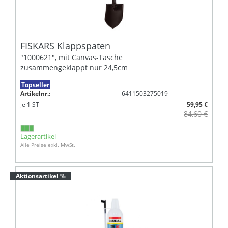
FISKARS Klappspaten
"1000621", mit Canvas-Tasche
zusammengeklappt nur 24,5cm
Topseller
Artikelnr.:
6411503275019
je
1
ST
59,95 €
84,60 €
Lagerartikel
Alle Preise exkl. MwSt.
Aktionsartikel %