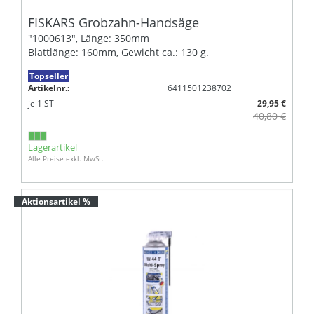
FISKARS Grobzahn-Handsäge
"1000613", Länge: 350mm
Blattlänge: 160mm, Gewicht ca.: 130 g.
Topseller
Artikelnr.:
6411501238702
je
1
ST
29,95 €
40,80 €
Lagerartikel
Alle Preise exkl. MwSt.
Aktionsartikel %