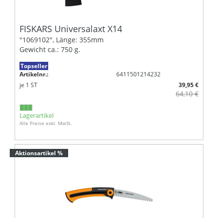
FISKARS Universalaxt X14
"1069102", Länge: 355mm
Gewicht ca.: 750 g.
Topseller
Artikelnr.:
6411501214232
je
1
ST
39,95 €
64,10 €
Lagerartikel
Alle Preise exkl. MwSt.
Aktionsartikel %