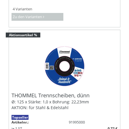
4 Varianten
Zu den Varianten
Aktionsartikel %
THOMMEL Trennscheiben, dünn
Ø: 125 x Stärke: 1,0 x Bohrung: 22,23mm
AKTION: für Stahl & Edelstahl
Topseller
Artikelnr.:
91995000
je
1
ST
0,72 €