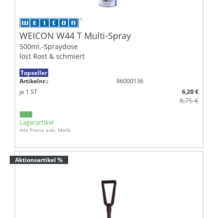
WEICON W44 T Multi-Spray
500ml.-Spraydose
löst Rost & schmiert
Topseller
Artikelnr.:
96000136
je
1
ST
6,20 €
8,75 €
Lagerartikel
Alle Preise exkl. MwSt.
Aktionsartikel %