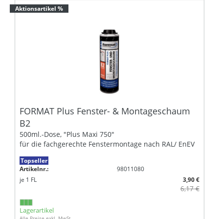
Aktionsartikel %
FORMAT Plus Fenster- & Montageschaum
B2
500ml.-Dose, "Plus Maxi 750"
für die fachgerechte Fenstermontage nach RAL/ EnEV
Topseller
Artikelnr.:
98011080
je
1
FL
3,90 €
6,17 €
Lagerartikel
Alle Preise exkl. MwSt.