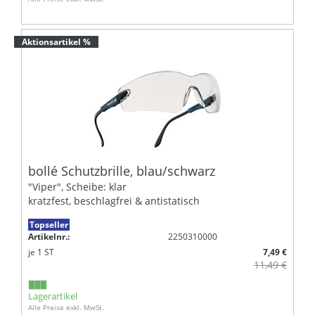
Aktionsartikel %
bollé Schutzbrille, blau/schwarz
"Viper", Scheibe: klar
kratzfest, beschlagfrei & antistatisch
Topseller
Artikelnr.:
2250310000
je
1
ST
7,49 €
11,49 €
Lagerartikel
Alle Preise exkl. MwSt.