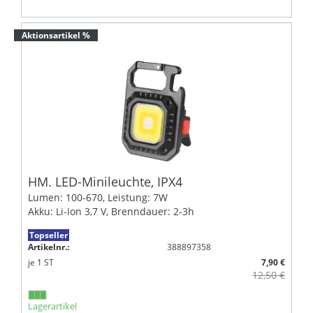
Aktionsartikel %
HM. LED-Minileuchte, IPX4
Lumen: 100-670, Leistung: 7W
Akku: Li-Ion 3,7 V, Brenndauer: 2-3h
Topseller
Artikelnr.:
388897358
je
1
ST
7,90 €
12,50 €
Lagerartikel