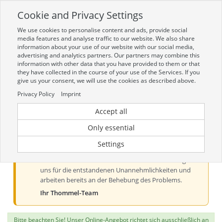
Cookie and Privacy Settings
Toggle
navigation
We use cookies to personalise content and ads, provide social
Zur mobilen Kompaktversion (Login erforderlich)
media features and analyse traffic to our website. We also share
information about your use of our website with our social media,
advertising and analytics partners. Our partners may combine this
information with other data that you have provided to them or that
they have collected in the course of your use of the Services. If you
give us your consent, we will use the cookies as described above.
Privacy Policy
Imprint
Accept all
Aktueller Hinweis zur Preis- und
Verfügbarkeitsanzeige
Only essential
Liebe Kundinnen und Kunden, derzeit kann es bei der
Settings
Preis- und Verfügbarkeitsanzeige aus technischen
Gründen zu Problemen kommen. Wir entschuldigen
uns für die entstandenen Unannehmlichkeiten und
arbeiten bereits an der Behebung des Problems.
Ihr Thommel-Team
Bitte beachten Sie! Unser Online-Angebot richtet sich ausschließlich an