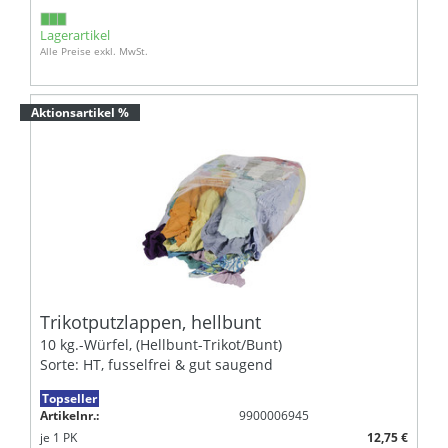
Lagerartikel
Alle Preise exkl. MwSt.
Aktionsartikel %
Trikotputzlappen, hellbunt
10 kg.-Würfel, (Hellbunt-Trikot/Bunt)
Sorte: HT, fusselfrei & gut saugend
Topseller
Artikelnr.:
9900006945
je
1
PK
12,75 €