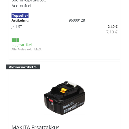
Acetonfrei
Topseller
Artikelnr.:
96000128
je
1
ST
2,40 €
7,10 €
Lagerartikel
Alle Preise exkl. MwSt.
Aktionsartikel %
MAKITA Ersatzakkus