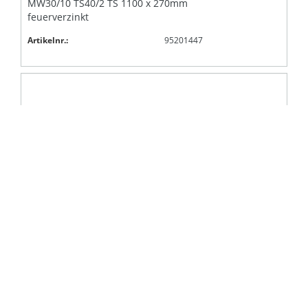
MW30/10 TS40/2 TS 1100 x 270mm
feuerverzinkt
Artikelnr.:
95201447
Treppenstufe mit Seitenbacken,
Antrittskante
MW30/10 TS40/2 TS 1100 x 305mm
feuerverzinkt
Artikelnr.:
95201448