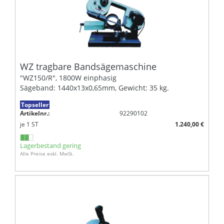
WZ tragbare Bandsägemaschine
"WZ150/R", 1800W einphasig
Sägeband: 1440x13x0,65mm, Gewicht: 35 kg.
Topseller
Artikelnr.:
92290102
je
1
ST
1.240,00 €
Lagerbestand gering
Alle Preise exkl. MwSt.