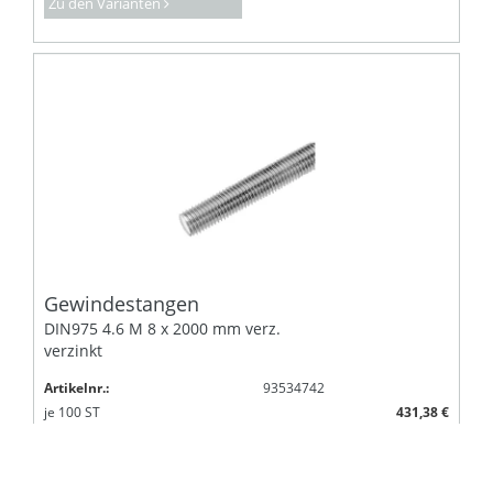
Zu den Varianten
Gewindestangen
DIN975 4.6 M 8 x 2000 mm verz.
verzinkt
Artikelnr.:
93534742
je
100
ST
431,38 €
Lagerartikel
Alle Preise exkl. MwSt.