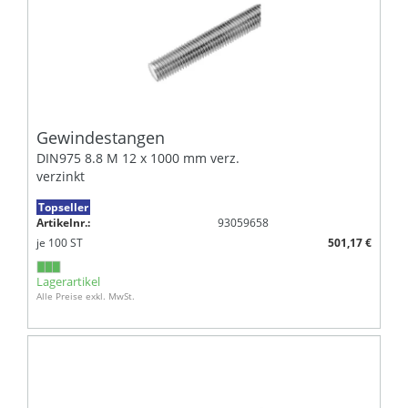
Gewindestangen
DIN975 8.8 M 12 x 1000 mm verz.
verzinkt
Topseller
Artikelnr.:
93059658
je
100
ST
501,17 €
Lagerartikel
Alle Preise exkl. MwSt.