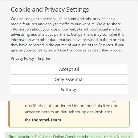
Cookie and Privacy Settings
Toggle
navigation
We use cookies to personalise content and ads, provide social
Zur mobilen Kompaktversion (Login erforderlich)
media features and analyse traffic to our website. We also share
information about your use of our website with our social media,
advertising and analytics partners. Our partners may combine this
information with other data that you have provided to them or that
they have collected in the course of your use of the Services. If you
give us your consent, we will use the cookies as described above.
Privacy Policy
Imprint
Accept all
Aktueller Hinweis zur Preis- und
Verfügbarkeitsanzeige
Only essential
Liebe Kundinnen und Kunden, derzeit kann es bei der
Settings
Preis- und Verfügbarkeitsanzeige aus technischen
Gründen zu Problemen kommen. Wir entschuldigen
uns für die entstandenen Unannehmlichkeiten und
arbeiten bereits an der Behebung des Problems.
Ihr Thommel-Team
Bitte beachten Sie! Unser Online-Angebot richtet sich ausschließlich an