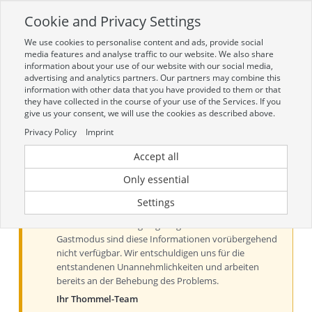
Cookie and Privacy Settings
Toggle
navigation
We use cookies to personalise content and ads, provide social
Zur mobilen Kompaktversion (Login erforderlich)
media features and analyse traffic to our website. We also share
information about your use of our website with our social media,
advertising and analytics partners. Our partners may combine this
information with other data that you have provided to them or that
they have collected in the course of your use of the Services. If you
give us your consent, we will use the cookies as described above.
Privacy Policy
Imprint
Accept all
Aktueller Hinweis zu Preisen und
Verfügbarkeiten
Only essential
Liebe Kundinnen und Kunden, derzeit können Preise
Settings
und Verfügbarkeiten aus technischen Gründen nur
nach der Anmeldung angezeigt werden. Im
Gastmodus sind diese Informationen vorübergehend
nicht verfügbar. Wir entschuldigen uns für die
entstandenen Unannehmlichkeiten und arbeiten
bereits an der Behebung des Problems.
Ihr Thommel-Team