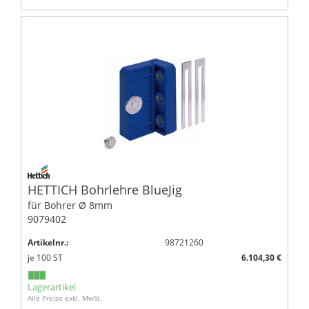
HETTICH Bohrlehre BlueJig
für Bohrer Ø 8mm
9079402
Artikelnr.:
98721260
je
100
ST
6.104,30 €
Lagerartikel
Alle Preise exkl. MwSt.