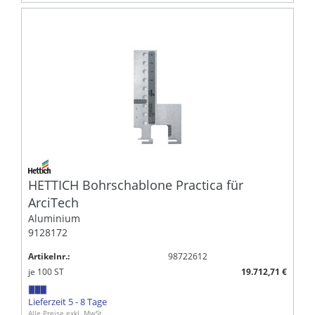
HETTICH Bohrschablone Practica für
ArciTech
Aluminium
9128172
Artikelnr.:
98722612
je
100
ST
19.712,71 €
Lieferzeit 5 - 8 Tage
Alle Preise exkl. MwSt.