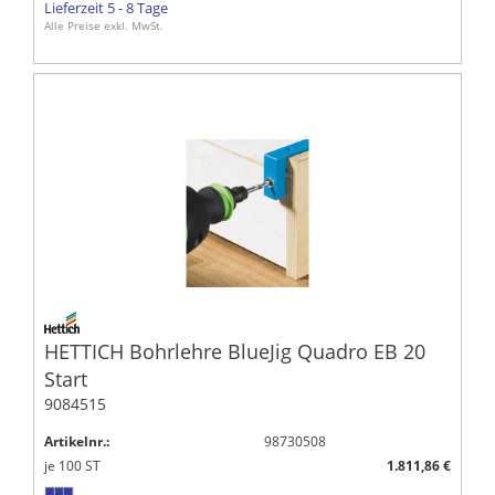
Lieferzeit 5 - 8 Tage
Alle Preise exkl. MwSt.
HETTICH Bohrlehre BlueJig Quadro EB 20
Start
9084515
Artikelnr.:
98730508
je
100
ST
1.811,86 €