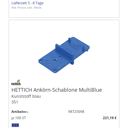
Lieferzeit 5 - 8 Tage
Alle Preise exkl. MwSt.
HETTICH Ankörn-Schablone MultiBlue
Kunststoff blau
351
Artikelnr.:
98725098
je
100
ST
221,19 €