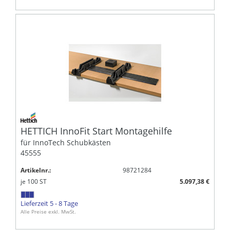
HETTICH InnoFit Start Montagehilfe
für InnoTech Schubkästen
45555
Artikelnr.:
98721284
je
100
ST
5.097,38 €
Lieferzeit 5 - 8 Tage
Alle Preise exkl. MwSt.