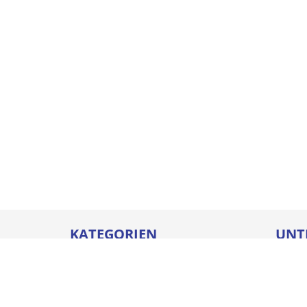
KATEGORIEN
UNT
Betriebseinrichtungen
Karrie
Werkzeuge
Ausbi
Elektrowerkzeuge
Sicher
Befestigungstechnik
Downl