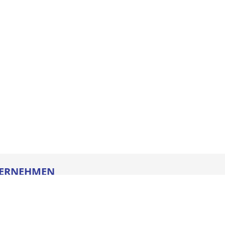
ERNEHMEN
re
ldung
heitstechnik
oads