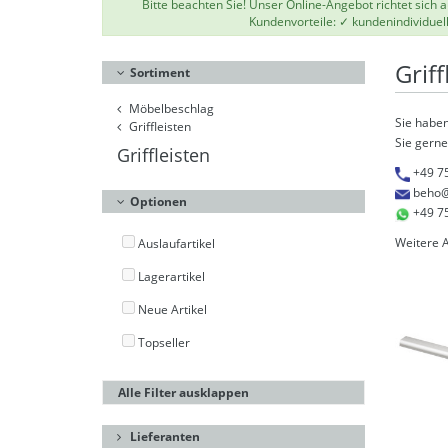
Bitte beachten Sie! Unser Online-Angebot richtet sich
Kundenvorteile: ✓ kundenindividuel
Griff
Sortiment
Möbelbeschlag
Sie haben
Griffleisten
Sie gerne
Griffleisten
+49 7
beho@
Optionen
+49 7
Weitere 
Auslaufartikel
Lagerartikel
Neue Artikel
Topseller
Alle Filter ausklappen
Lieferanten