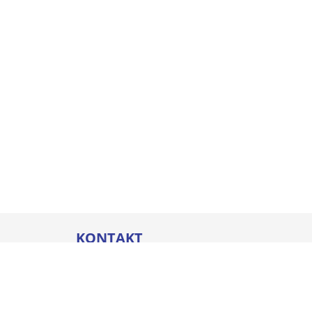
KONTAKT
Thommel I&H GmbH
Bleicherstraße 32
88212 Ravensburg
Öffnungszeiten