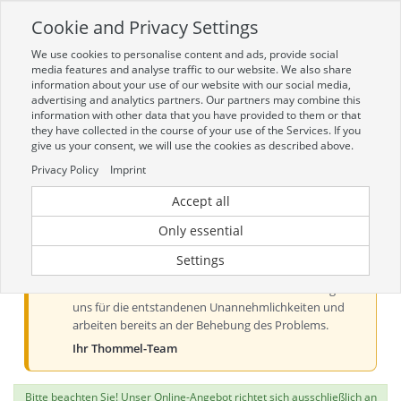
Cookie and Privacy Settings
Toggle
navigation
We use cookies to personalise content and ads, provide social
Zur mobilen Kompaktversion (Login erforderlich)
media features and analyse traffic to our website. We also share
information about your use of our website with our social media,
advertising and analytics partners. Our partners may combine this
information with other data that you have provided to them or that
they have collected in the course of your use of the Services. If you
give us your consent, we will use the cookies as described above.
Privacy Policy
Imprint
Accept all
Aktueller Hinweis zur Preis- und
Verfügbarkeitsanzeige
Only essential
Liebe Kundinnen und Kunden, derzeit kann es bei der
Settings
Preis- und Verfügbarkeitsanzeige aus technischen
Gründen zu Problemen kommen. Wir entschuldigen
uns für die entstandenen Unannehmlichkeiten und
arbeiten bereits an der Behebung des Problems.
Ihr Thommel-Team
Bitte beachten Sie! Unser Online-Angebot richtet sich ausschließlich an