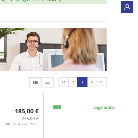
l
1
l
Lagerartikel
185,00 €
275,00 €
Alle Preise exkl. MwSt.