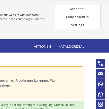
Registrierung
Anmeldung für Kunden
Accept all
of our website with our social
Only essential
cted in the course of your use of
Settings
AKTIONEN
KATALOGREGAL
Gründen zu Problemen kommen. Wir
oblems.
eldung in vollem Umfang zur Verfügung! Nutzen Sie Ihre
150,-€ ✓
Hier geht`s zur Anmeldung