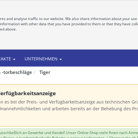
es and analyse traffic to our website. We also share information about your use 
nformation with other data that you have provided to them or that they have colle
bed above.
TAKTE
UNTERNEHMEN
 -torbeschläge
Tiger
 Verfügbarkeitsanzeige
n es bei der Preis- und Verfügbarkeitsanzeige aus technischen 
Unannehmlichkeiten und arbeiten bereits an der Behebung des Pr
 ausschließlich an Gewerbe und Handel! Unser Online-Shop steht Ihnen nach Anm
le Preise ✓ kundenindividuelle Rabatte ✓ genaue Lieferzeiten ✓ Shopzugabe ab 