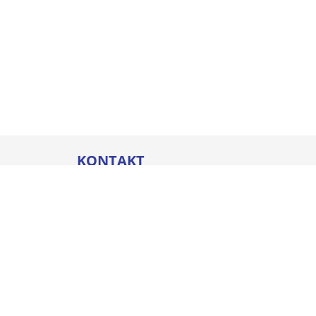
KONTAKT
Thommel I&H GmbH
Bleicherstraße 32
88212 Ravensburg
Öffnungszeiten
Mo. - Do.
07:00 - 17:00 Uhr
Fr.
07:00 - 16:00 Uhr
+49 751 800-0
info@thommel.de