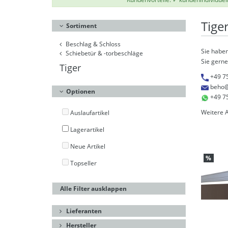
Tige
Sortiment
Beschlag & Schloss
Sie haben
Schiebetür & -torbeschläge
Sie gerne
Tiger
+49 7
beho@
Optionen
+49 7
Weitere 
Auslaufartikel
Lagerartikel
Neue Artikel
%
Topseller
Alle Filter ausklappen
Lieferanten
Hersteller