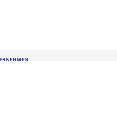
ERNEHMEN
re
ldung
heitstechnik
oads
iegesetz
iance
ssum
e AGB
schutz